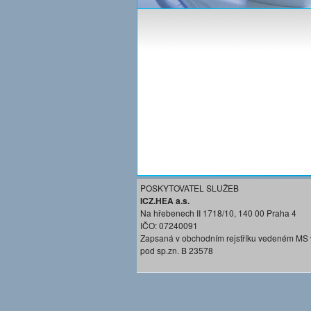
POSKYTOVATEL SLUŽEB
ICZ.HEA a.s.
Na hřebenech II 1718/10, 140 00 Praha 4
IČO: 07240091
Zapsaná v obchodním rejstříku vedeném MS 
pod sp.zn. B 23578