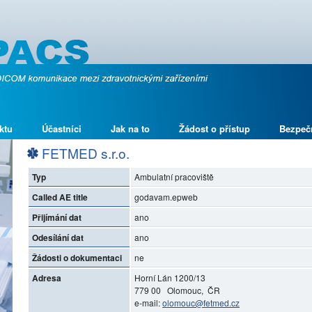
ktu
Účastníci
Jak na to
Žádost o přístup
Bezpeč
FETMED s.r.o.
Typ
Ambulatní pracoviště
Called AE title
godavam.epweb
Přijímání dat
ano
Odesílání dat
ano
Žádosti o dokumentaci
ne
Adresa
Horní Lán 1200/13
779 00 Olomouc, ČR
e-mail:
olomouc@fetmed.cz