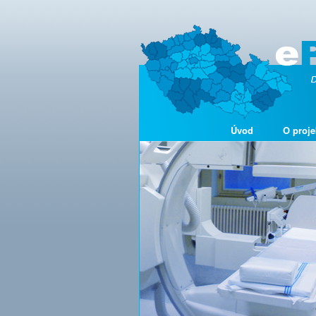
Úvod
O proje