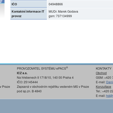
IČO
04948866
Kontaktní informace IT
MUDr. Marek Godava
provoz
gsm: 737134999
®
PROVOZOVATEL SYSTÉMU ePACS
KONTAKTY
ICZ a.s.
Obchod
Na hřebenech II 1718/10, 140 00 Praha 4
GSM: +420 
IČO: 25145444
E-mail:
Dani
v Praze
Zapsaná v obchodním rejstříku vedeném MS v Praze
Konzultace
pod sp.zn. B 4840
Tel.: +420 
E-mail:
hd@i