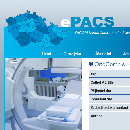
Úvod
O projektu
Účastníci
Jak
OrtoComp s.r.
Typ
Called AE title
Přijímání dat
Odesílání dat
Žádosti o dokumentaci
Adresa