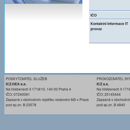
IČO
Kontaktní informace IT
provoz
POSKYTOVATEL SLUŽEB
PROVOZOVATEL SY
ICZ.HEA a.s.
ICZ a.s.
Na hřebenech II 1718/10, 140 00 Praha 4
Na hřebenech II 171
IČO: 07240091
IČO: 25145444
Zapsaná v obchodním rejstříku vedeném MS v Praze
Zapsaná v obchodním
pod sp.zn. B 23578
pod sp.zn. B 4840