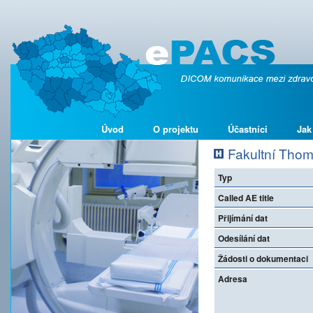
Úvod
O projektu
Účastníci
Jak
Fakultní Tho
Typ
Called AE title
Přijímání dat
Odesílání dat
Žádosti o dokumentaci
Adresa