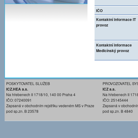
IČO
Kontaktní informace IT
provoz
Kontaktní informace
Medicínský provoz
POSKYTOVATEL SLUŽEB
PROVOZOVATEL SY
ICZ.HEA a.s.
ICZ a.s.
Na hřebenech II 1718/10, 140 00 Praha 4
Na hřebenech II 171
IČO: 07240091
IČO: 25145444
Zapsaná v obchodním rejstříku vedeném MS v Praze
Zapsaná v obchodním
pod sp.zn. B 23578
pod sp.zn. B 4840