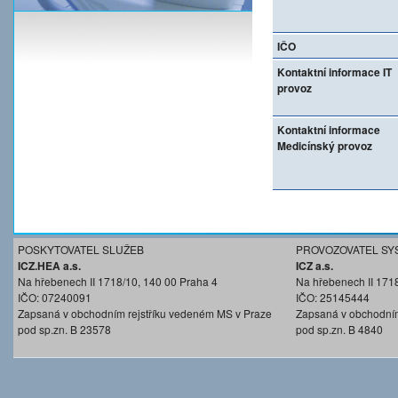
IČO
Kontaktní informace IT
provoz
Kontaktní informace
Medicínský provoz
POSKYTOVATEL SLUŽEB
PROVOZOVATEL SY
ICZ.HEA a.s.
ICZ a.s.
Na hřebenech II 1718/10, 140 00 Praha 4
Na hřebenech II 171
IČO: 07240091
IČO: 25145444
Zapsaná v obchodním rejstříku vedeném MS v Praze
Zapsaná v obchodním
pod sp.zn. B 23578
pod sp.zn. B 4840