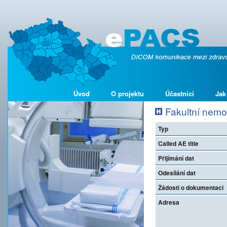
Úvod
O projektu
Účastníci
Jak
Fakultní nemo
Typ
Called AE title
Přijímání dat
Odesílání dat
Žádosti o dokumentaci
Adresa