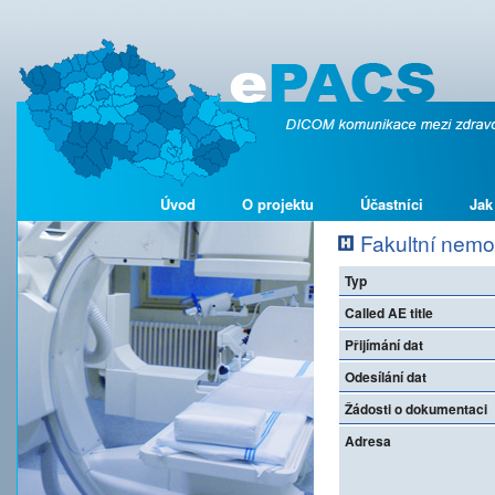
Úvod
O projektu
Účastníci
Jak
Fakultní nemo
Typ
Called AE title
Přijímání dat
Odesílání dat
Žádosti o dokumentaci
Adresa