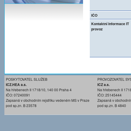
IČO
Kontaktní informace IT
provoz
POSKYTOVATEL SLUŽEB
PROVOZOVATEL SY
ICZ.HEA a.s.
ICZ a.s.
Na hřebenech II 1718/10, 140 00 Praha 4
Na hřebenech II 171
IČO: 07240091
IČO: 25145444
Zapsaná v obchodním rejstříku vedeném MS v Praze
Zapsaná v obchodním
pod sp.zn. B 23578
pod sp.zn. B 4840