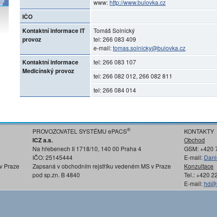
www:
http://www.bulovka.cz
IČO
Kontaktní informace IT
Tomáš Solnický
provoz
tel: 266 083 409
e-mail:
tomas.solnicky@bulovka.cz
Kontaktní informace
tel: 266 083 107
Medicínský provoz
tel: 266 082 012, 266 082 811
tel: 266 084 014
®
PROVOZOVATEL SYSTÉMU ePACS
KONTAKTY
ICZ a.s.
Obchod
Na hřebenech II 1718/10, 140 00 Praha 4
GSM: +420 
IČO: 25145444
E-mail:
Dani
v Praze
Zapsaná v obchodním rejstříku vedeném MS v Praze
Konzultace
pod sp.zn. B 4840
Tel.: +420 
E-mail:
hd@i