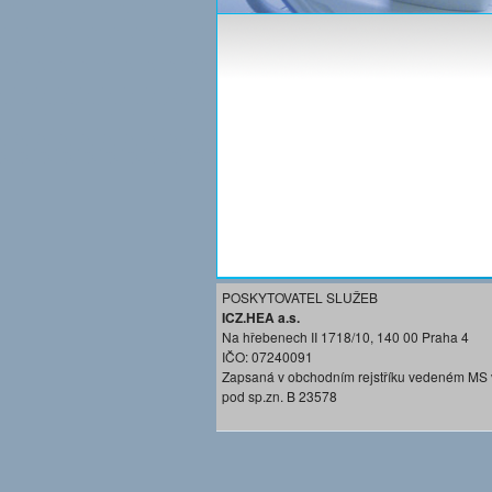
POSKYTOVATEL SLUŽEB
ICZ.HEA a.s.
Na hřebenech II 1718/10, 140 00 Praha 4
IČO: 07240091
Zapsaná v obchodním rejstříku vedeném MS 
pod sp.zn. B 23578