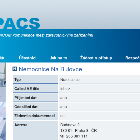
ktu
Účastníci
Jak na to
Žádost o přístup
Bezpeč
Nemocnice Na Bulovce
Typ
Nemocnice
Called AE title
fnb.cz
Přijímání dat
ano
Odesílání dat
ano
Žádosti o dokumentaci
ne
Adresa
Budínova 2
180 81 Praha 8, ČR
tel: 266 081 111