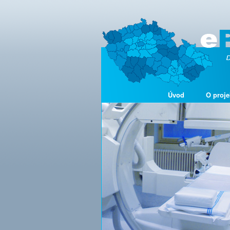
Úvod
O proje