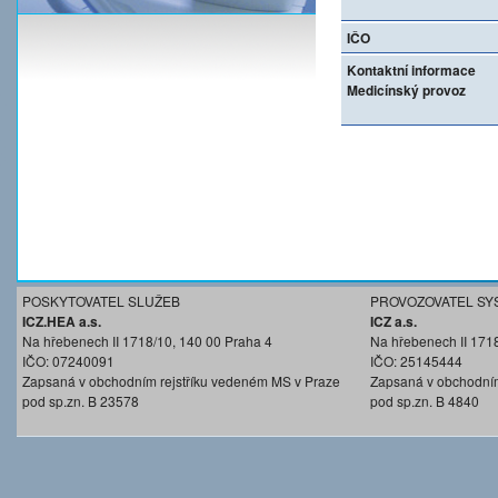
IČO
Kontaktní informace
Medicínský provoz
POSKYTOVATEL SLUŽEB
PROVOZOVATEL SY
ICZ.HEA a.s.
ICZ a.s.
Na hřebenech II 1718/10, 140 00 Praha 4
Na hřebenech II 171
IČO: 07240091
IČO: 25145444
Zapsaná v obchodním rejstříku vedeném MS v Praze
Zapsaná v obchodním
pod sp.zn. B 23578
pod sp.zn. B 4840