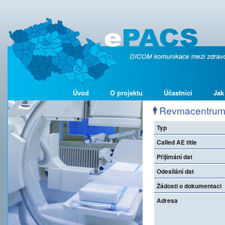
Úvod
O projektu
Účastníci
Jak
Revmacentrum P
Typ
Called AE title
Přijímání dat
Odesílání dat
Žádosti o dokumentaci
Adresa