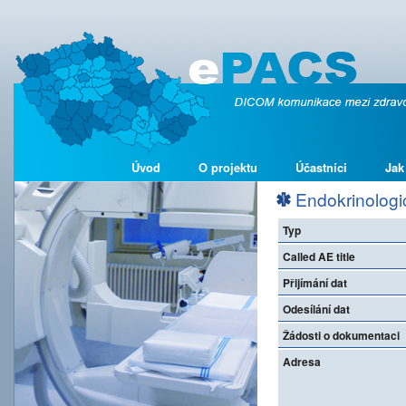
Úvod
O projektu
Účastníci
Jak
Endokrinologi
Typ
Called AE title
Přijímání dat
Odesílání dat
Žádosti o dokumentaci
Adresa