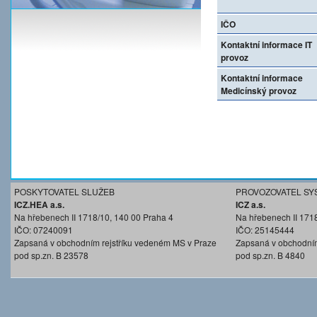
IČO
Kontaktní informace IT
provoz
Kontaktní informace
Medicínský provoz
POSKYTOVATEL SLUŽEB
PROVOZOVATEL SY
ICZ.HEA a.s.
ICZ a.s.
Na hřebenech II 1718/10, 140 00 Praha 4
Na hřebenech II 171
IČO: 07240091
IČO: 25145444
Zapsaná v obchodním rejstříku vedeném MS v Praze
Zapsaná v obchodním
pod sp.zn. B 23578
pod sp.zn. B 4840