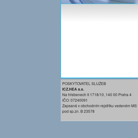
POSKYTOVATEL SLUŽEB
ICZ.HEA a.s.
Na hřebenech II 1718/10, 140 00 Praha 4
IČO: 07240091
Zapsaná v obchodním rejstříku vedeném MS 
pod sp.zn. B 23578