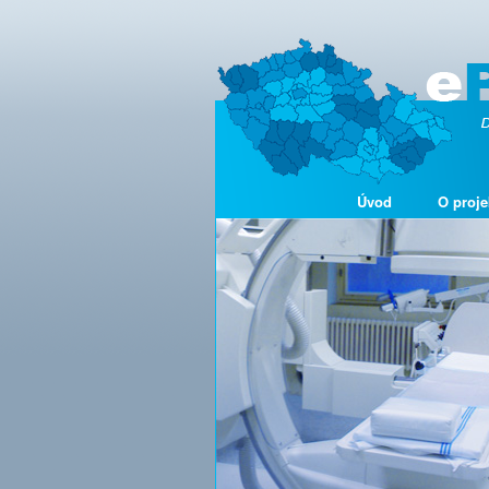
Úvod
O proje