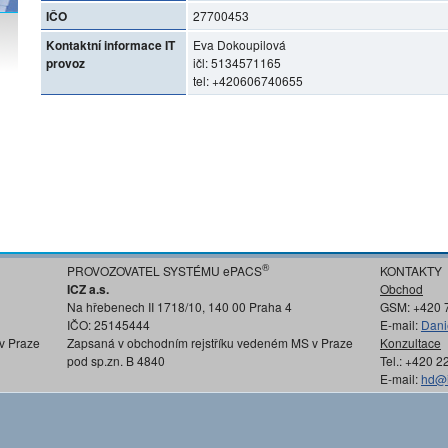
IČO
27700453
Kontaktní informace IT
Eva Dokoupilová
provoz
ičl: 5134571165
tel: +420606740655
®
PROVOZOVATEL SYSTÉMU ePACS
KONTAKTY
ICZ a.s.
Obchod
Na hřebenech II 1718/10, 140 00 Praha 4
GSM: +420 
IČO: 25145444
E-mail:
Dani
v Praze
Zapsaná v obchodním rejstříku vedeném MS v Praze
Konzultace
pod sp.zn. B 4840
Tel.: +420 
E-mail:
hd@i