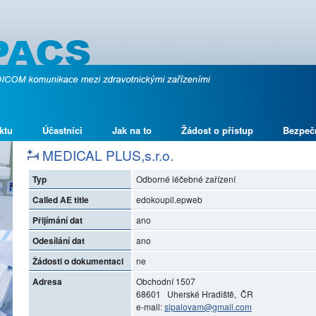
ktu
Účastníci
Jak na to
Žádost o přístup
Bezpeč
MEDICAL PLUS,s.r.o.
Typ
Odborné léčebné zařízení
Called AE title
edokoupil.epweb
Přijímání dat
ano
Odesílání dat
ano
Žádosti o dokumentaci
ne
Adresa
Obchodní 1507
68601 Uherské Hradiště, ČR
e-mail:
sipalovam@gmail.com