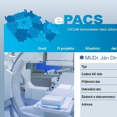
Úvod
O projektu
Účastníci
Jak
MUDr. Ján Di
Typ
Called AE title
Přijímání dat
Odesílání dat
Žádosti o dokumentaci
Adresa