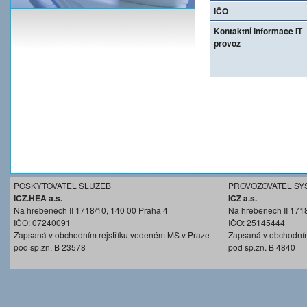
IČO
Kontaktní informace IT
provoz
POSKYTOVATEL SLUŽEB
PROVOZOVATEL SY
ICZ.HEA a.s.
ICZ a.s.
Na hřebenech II 1718/10, 140 00 Praha 4
Na hřebenech II 171
IČO: 07240091
IČO: 25145444
Zapsaná v obchodním rejstříku vedeném MS v Praze
Zapsaná v obchodním
pod sp.zn. B 23578
pod sp.zn. B 4840