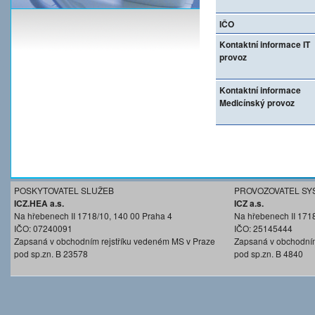
IČO
Kontaktní informace IT
provoz
Kontaktní informace
Medicínský provoz
POSKYTOVATEL SLUŽEB
PROVOZOVATEL SY
ICZ.HEA a.s.
ICZ a.s.
Na hřebenech II 1718/10, 140 00 Praha 4
Na hřebenech II 171
IČO: 07240091
IČO: 25145444
Zapsaná v obchodním rejstříku vedeném MS v Praze
Zapsaná v obchodním
pod sp.zn. B 23578
pod sp.zn. B 4840