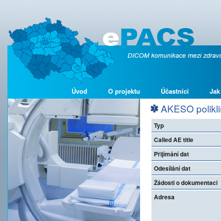
Úvod
O projektu
Účastníci
Jak
AKESO polikli
Typ
Called AE title
Přijímání dat
Odesílání dat
Žádosti o dokumentaci
Adresa