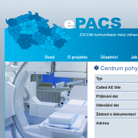
Úvod
O projektu
Účastníci
Jak
Centrum pohyb
Typ
Called AE title
Přijímání dat
Odesílání dat
Žádosti o dokumentaci
Adresa