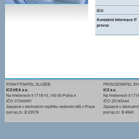
IČO
Kontaktní informace IT
provoz
POSKYTOVATEL SLUŽEB
PROVOZOVATEL SY
ICZ.HEA a.s.
ICZ a.s.
Na hřebenech II 1718/10, 140 00 Praha 4
Na hřebenech II 171
IČO: 07240091
IČO: 25145444
Zapsaná v obchodním rejstříku vedeném MS v Praze
Zapsaná v obchodním
pod sp.zn. B 23578
pod sp.zn. B 4840