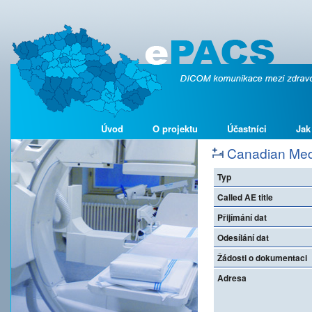
Úvod
O projektu
Účastníci
Jak
Canadian Medic
Typ
Called AE title
Přijímání dat
Odesílání dat
Žádosti o dokumentaci
Adresa