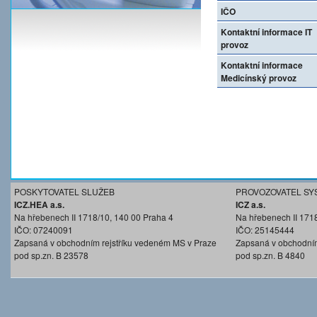
IČO
Kontaktní informace IT
provoz
Kontaktní informace
Medicínský provoz
POSKYTOVATEL SLUŽEB
PROVOZOVATEL SY
ICZ.HEA a.s.
ICZ a.s.
Na hřebenech II 1718/10, 140 00 Praha 4
Na hřebenech II 171
IČO: 07240091
IČO: 25145444
Zapsaná v obchodním rejstříku vedeném MS v Praze
Zapsaná v obchodním
pod sp.zn. B 23578
pod sp.zn. B 4840