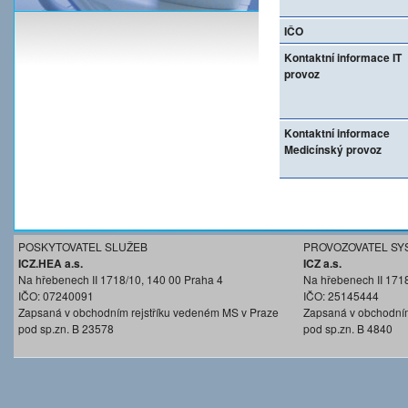
IČO
Kontaktní informace IT
provoz
Kontaktní informace
Medicínský provoz
POSKYTOVATEL SLUŽEB
PROVOZOVATEL SY
ICZ.HEA a.s.
ICZ a.s.
Na hřebenech II 1718/10, 140 00 Praha 4
Na hřebenech II 171
IČO: 07240091
IČO: 25145444
Zapsaná v obchodním rejstříku vedeném MS v Praze
Zapsaná v obchodním
pod sp.zn. B 23578
pod sp.zn. B 4840