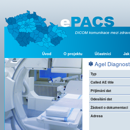
Úvod
O projektu
Účastníci
Jak
Agel Diagnosti
Typ
Called AE title
Přijímání dat
Odesílání dat
Žádosti o dokumentaci
Adresa