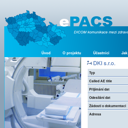
Úvod
O projektu
Účastníci
Jak
DKI s.r.o.
Typ
Called AE title
Přijímání dat
Odesílání dat
Žádosti o dokumentaci
Adresa