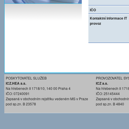
IČO
Kontaktní informace IT
provoz
POSKYTOVATEL SLUŽEB
PROVOZOVATEL SY
ICZ.HEA a.s.
ICZ a.s.
Na hřebenech II 1718/10, 140 00 Praha 4
Na hřebenech II 171
IČO: 07240091
IČO: 25145444
Zapsaná v obchodním rejstříku vedeném MS v Praze
Zapsaná v obchodním
pod sp.zn. B 23578
pod sp.zn. B 4840