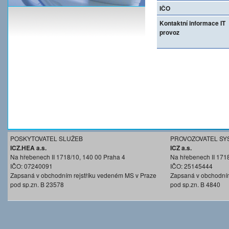
IČO
Kontaktní informace IT
provoz
POSKYTOVATEL SLUŽEB
PROVOZOVATEL SY
ICZ.HEA a.s.
ICZ a.s.
Na hřebenech II 1718/10, 140 00 Praha 4
Na hřebenech II 171
IČO: 07240091
IČO: 25145444
Zapsaná v obchodním rejstříku vedeném MS v Praze
Zapsaná v obchodním
pod sp.zn. B 23578
pod sp.zn. B 4840