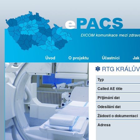
Úvod
O projektu
Účastníci
Jak
RTG KRÁLŮV D
Typ
Called AE title
Přijímání dat
Odesílání dat
Žádosti o dokumentaci
Adresa