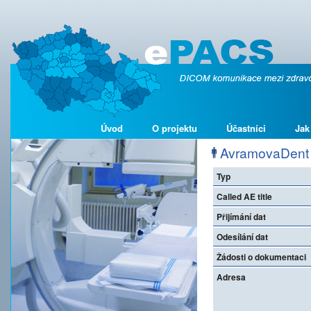
Úvod
O projektu
Účastníci
Jak
AvramovaDent s
Typ
Called AE title
Přijímání dat
Odesílání dat
Žádosti o dokumentaci
Adresa