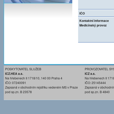
IČO
Kontaktní informace
Medicínský provoz
POSKYTOVATEL SLUŽEB
PROVOZOVATEL SY
ICZ.HEA a.s.
ICZ a.s.
Na hřebenech II 1718/10, 140 00 Praha 4
Na hřebenech II 171
IČO: 07240091
IČO: 25145444
Zapsaná v obchodním rejstříku vedeném MS v Praze
Zapsaná v obchodním
pod sp.zn. B 23578
pod sp.zn. B 4840