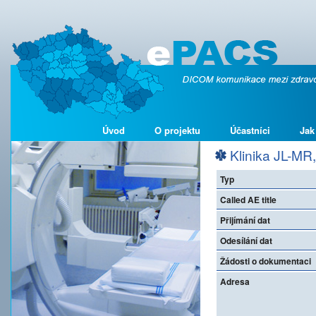
Úvod
O projektu
Účastníci
Jak
Klinika JL-MR, 
Typ
Called AE title
Přijímání dat
Odesílání dat
Žádosti o dokumentaci
Adresa