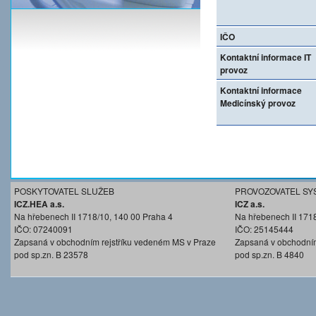
IČO
Kontaktní informace IT
provoz
Kontaktní informace
Medicínský provoz
POSKYTOVATEL SLUŽEB
PROVOZOVATEL SY
ICZ.HEA a.s.
ICZ a.s.
Na hřebenech II 1718/10, 140 00 Praha 4
Na hřebenech II 171
IČO: 07240091
IČO: 25145444
Zapsaná v obchodním rejstříku vedeném MS v Praze
Zapsaná v obchodním
pod sp.zn. B 23578
pod sp.zn. B 4840