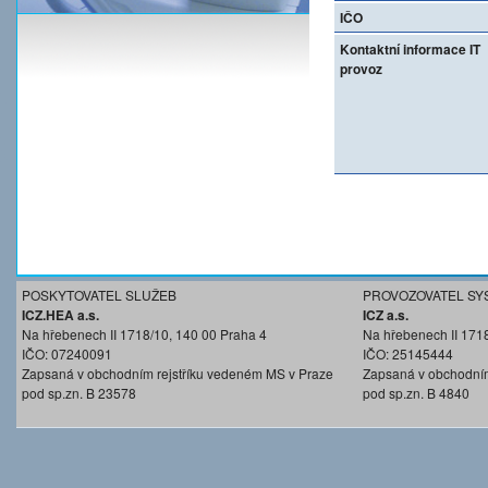
IČO
Kontaktní informace IT
provoz
POSKYTOVATEL SLUŽEB
PROVOZOVATEL SY
ICZ.HEA a.s.
ICZ a.s.
Na hřebenech II 1718/10, 140 00 Praha 4
Na hřebenech II 171
IČO: 07240091
IČO: 25145444
Zapsaná v obchodním rejstříku vedeném MS v Praze
Zapsaná v obchodním
pod sp.zn. B 23578
pod sp.zn. B 4840