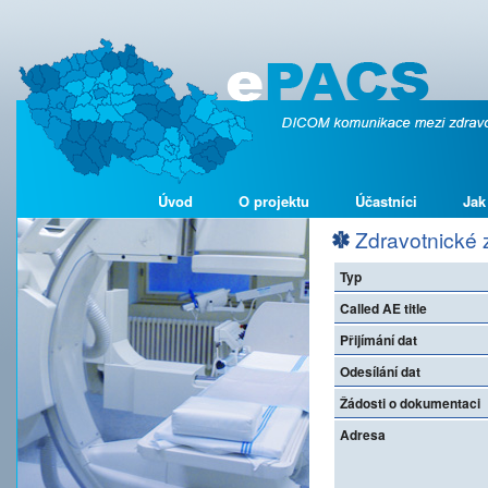
Úvod
O projektu
Účastníci
Jak
Zdravotnické z
Typ
Called AE title
Přijímání dat
Odesílání dat
Žádosti o dokumentaci
Adresa