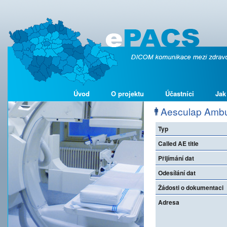
Úvod
O projektu
Účastníci
Jak
Aesculap Ambul
Typ
Called AE title
Přijímání dat
Odesílání dat
Žádosti o dokumentaci
Adresa