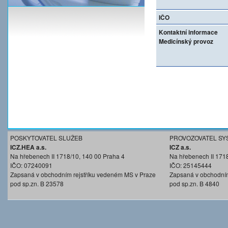
IČO
Kontaktní informace
Medicínský provoz
POSKYTOVATEL SLUŽEB
PROVOZOVATEL SY
ICZ.HEA a.s.
ICZ a.s.
Na hřebenech II 1718/10, 140 00 Praha 4
Na hřebenech II 171
IČO: 07240091
IČO: 25145444
Zapsaná v obchodním rejstříku vedeném MS v Praze
Zapsaná v obchodním
pod sp.zn. B 23578
pod sp.zn. B 4840