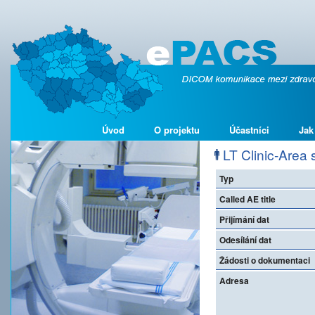
Úvod
O projektu
Účastníci
Jak
LT Clinic-Area s
Typ
Called AE title
Přijímání dat
Odesílání dat
Žádosti o dokumentaci
Adresa