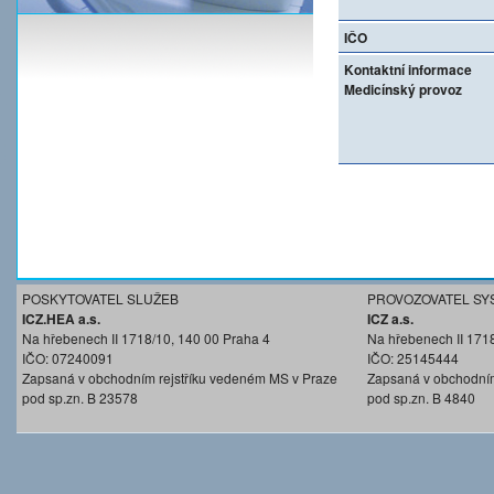
IČO
Kontaktní informace
Medicínský provoz
POSKYTOVATEL SLUŽEB
PROVOZOVATEL SY
ICZ.HEA a.s.
ICZ a.s.
Na hřebenech II 1718/10, 140 00 Praha 4
Na hřebenech II 171
IČO: 07240091
IČO: 25145444
Zapsaná v obchodním rejstříku vedeném MS v Praze
Zapsaná v obchodním
pod sp.zn. B 23578
pod sp.zn. B 4840