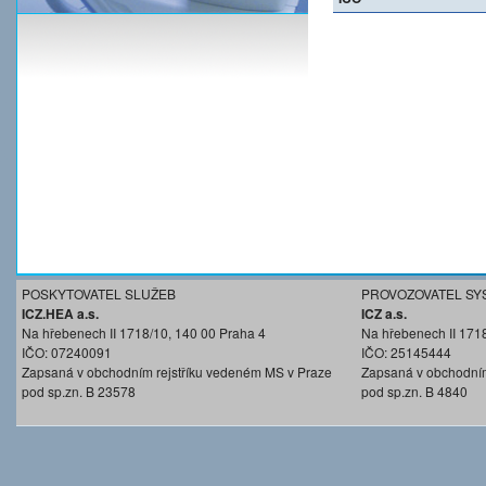
POSKYTOVATEL SLUŽEB
PROVOZOVATEL SY
ICZ.HEA a.s.
ICZ a.s.
Na hřebenech II 1718/10, 140 00 Praha 4
Na hřebenech II 171
IČO: 07240091
IČO: 25145444
Zapsaná v obchodním rejstříku vedeném MS v Praze
Zapsaná v obchodním
pod sp.zn. B 23578
pod sp.zn. B 4840