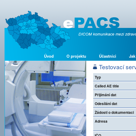
Úvod
O projektu
Účastníci
Jak
Testovací serv
Typ
Called AE title
Přijímání dat
Odesílání dat
Žádosti o dokumentaci
Adresa
IČO