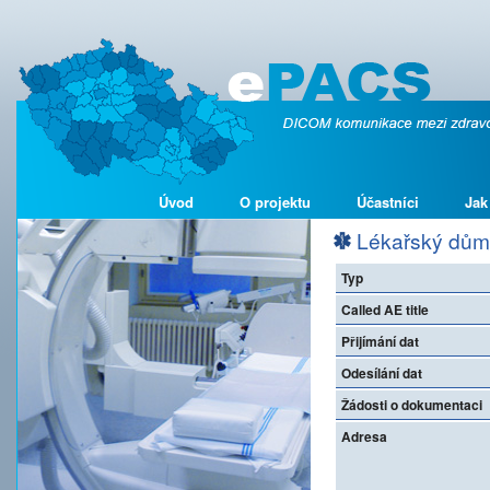
Úvod
O projektu
Účastníci
Jak
Lékařský dům
Typ
Called AE title
Přijímání dat
Odesílání dat
Žádosti o dokumentaci
Adresa