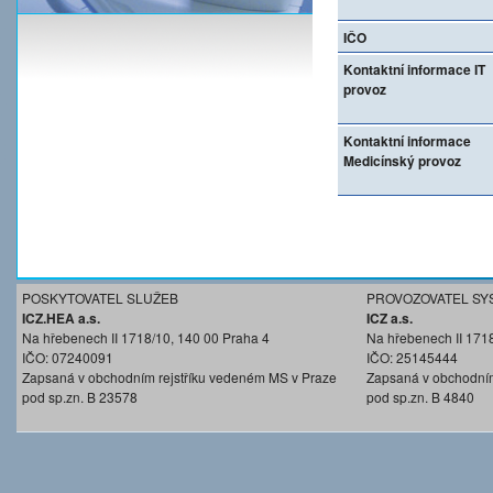
IČO
Kontaktní informace IT
provoz
Kontaktní informace
Medicínský provoz
POSKYTOVATEL SLUŽEB
PROVOZOVATEL SY
ICZ.HEA a.s.
ICZ a.s.
Na hřebenech II 1718/10, 140 00 Praha 4
Na hřebenech II 171
IČO: 07240091
IČO: 25145444
Zapsaná v obchodním rejstříku vedeném MS v Praze
Zapsaná v obchodním
pod sp.zn. B 23578
pod sp.zn. B 4840