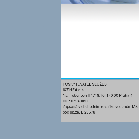
POSKYTOVATEL SLUŽEB
ICZ.HEA a.s.
Na hřebenech II 1718/10, 140 00 Praha 4
IČO: 07240091
Zapsaná v obchodním rejstříku vedeném MS 
pod sp.zn. B 23578