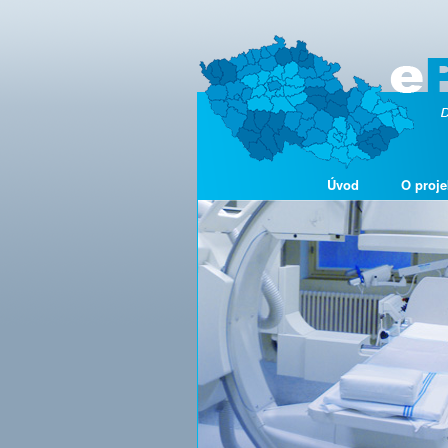
Úvod
O proje