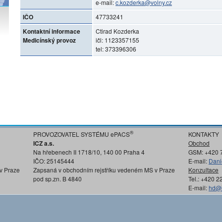
e-mail:
c.kozderka@volny.cz
IČO
47733241
Kontaktní informace
Ctirad Kozderka
Medicínský provoz
ičl: 1123357155
tel: 373396306
®
PROVOZOVATEL SYSTÉMU ePACS
KONTAKTY
ICZ a.s.
Obchod
Na hřebenech II 1718/10, 140 00 Praha 4
GSM: +420 
IČO: 25145444
E-mail:
Dani
v Praze
Zapsaná v obchodním rejstříku vedeném MS v Praze
Konzultace
pod sp.zn. B 4840
Tel.: +420 
E-mail:
hd@i