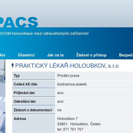
ktu
Účastníci
Jak na to
Žádost o přístup
Bezpeč
PRAKTICKÝ LÉKAŘ-HOLOUBKOV, s.r.o
Typ
Privátní praxe
Called AE title
bodnarova.epweb
Přijímání dat
ano
Odesílání dat
ano
Žádosti o dokumentaci
ne
Adresa
Holoubkov 7
33801 Holoubkov, Česko
tel: 371 751 707