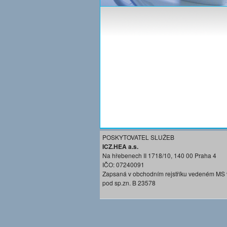
POSKYTOVATEL SLUŽEB
ICZ.HEA a.s.
Na hřebenech II 1718/10, 140 00 Praha 4
IČO: 07240091
Zapsaná v obchodním rejstříku vedeném MS 
pod sp.zn. B 23578