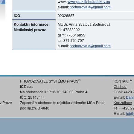
www:
www.praktik-holoubkov.eu
e-mail:
bodnarova.a@gmail.com
IČO
02328887
Kontaktní informace
MUDr. Anna Svatová Bodnárová
Medicínský provoz
ičl: 47238002
gsm: 776616855
tel: 371 751 707
e-mail:
bodnarova.a@gmail.com
®
PROVOZOVATEL SYSTÉMU ePACS
KONTAKTY
ICZ a.s.
Obchod
Na hřebenech II 1718/10, 140 00 Praha 4
GSM: +420 
IČO: 25145444
E-mail:
Dani
v Praze
Zapsaná v obchodním rejstříku vedeném MS v Praze
Konzultace
pod sp.zn. B 4840
Tel.: +420 
E-mail:
hd@i