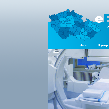
Úvod
O proje