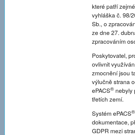
které patří zejm
vyhláška č. 98/
Sb., o zpracová
ze dne 27. dubna
zpracováním oso
Poskytovatel, p
ovlivnit využívá
zmocnění jsou tat
výlučně strana o
®
ePACS
nebyly 
třetích zemí.
®
Systém ePACS
dokumentace, př
GDPR mezi strano