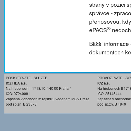
strany v pozici
správce - zprac
přenosovou, kdy
®
ePACS
nedochá
Bližší informace
dokumentech ke 
POSKYTOVATEL SLUŽEB
PROVOZOVATEL SY
ICZ.HEA a.s.
ICZ a.s.
Na hřebenech II 1718/10, 140 00 Praha 4
Na hřebenech II 171
IČO: 07240091
IČO: 25145444
Zapsaná v obchodním rejstříku vedeném MS v Praze
Zapsaná v obchodním
pod sp.zn. B 23578
pod sp.zn. B 4840