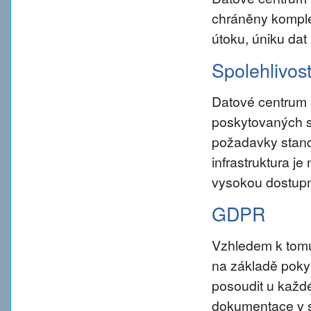
chráněny komple
útoku, úniku dat
Spolehlivos
Datové centrum 
poskytovaných s
požadavky standar
infrastruktura j
vysokou dostupn
GDPR
Vzhledem k tom
na základě pokynu
posoudit u každé
dokumentace v s