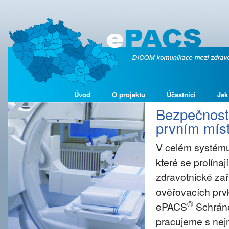
Úvod
O projektu
Účastníci
Jak
Bezpečnost 
prvním míst
V celém systému
které se prolína
zdravotnické zař
ověřovacích prvk
®
ePACS
Schráne
pracujeme s nejm