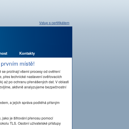
Vstup s certifikátem
nost
Kontakty
 prvním místě!
 se prolínají všemi procesy od ověření
ře, přes technické nastavení ověřovacích
) až po ochranu přenášených dat. V oblasti
zvíjíme, aktivně analyzujeme bezpečnostní
edem, a jejich správa podléhá přísným
 jako je šifrování přenosu pomocí
okolu TLS. Osobní uživatelské přístupy