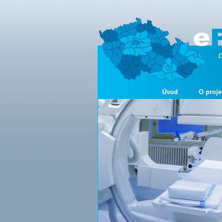
Úvod
O proje