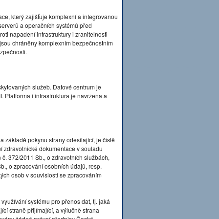
ace, který zajišťuje komplexní a integrovanou
serverů a operačních systémů před
ti napadení infrastruktury i zranitelnosti
by jsou chráněny komplexním bezpečnostním
ezpečnosti.
kytovaných služeb. Datové centrum je
 Platforma i infrastruktura je navržena a
 základě pokynu strany odesílající, je čistě
lání zdravotnické dokumentace v souladu
 č. 372/2011 Sb., o zdravotních službách,
b., o zpracování osobních údajů, resp.
ých osob v souvislosti se zpracováním
yužívání systému pro přenos dat, tj. jaká
í straně přijímající, a výlučně strana
ovány žádné právní předpisy České