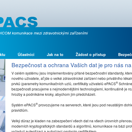
ktu
Účastníci
Jak na to
Žádost o přístup
Bezpeč
Bezpečnost a ochrana Vašich dat je pro nás na
V celém systému jsou implementovány přísné bezpečnostní standardy, které
nového uživatele, ať jde o velké zdravotnické zařízení nebo privátního léka
®
prvků (parametry komunikačních uzlů, certifikáty uživatelů ePACS
Schránek
bezpečnosti pracujeme s nejmodernějšími technologiemi, kontinuálně je ro
hrozby a podnikáme kroky, abychom jim předcházeli.
®
Systém ePACS
provozujeme na serverech, které jsou pod neustálým dohl
pravidlům.
Velký důraz je kladen na zabezpečení všech dat na všech úrovních přenosu,
moderních kryptografických standardů a algoritmů, komunikace na bázi prot
vyžadují autentizaci a autorizaci osobním certifikátem.