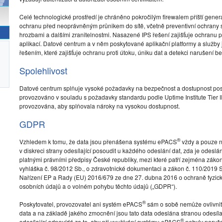
Celé technologické prostředí je chráněno pokročilým firewalem příští gener
ochranu před neoprávněným průnikem do sítě, včetně preventivní ochrany 
hrozbami a dalšími zranitelnostmi. Nasazené IPS řešení zajišťuje ochranu pro
aplikací. Datové centrum a v něm poskytované aplikační platformy a služ
řešením, které zajišťuje ochranu proti útoku, úniku dat a detekci narušení b
Spolehlivost
Datové centrum splňuje vysoké požadavky na bezpečnost a dostupnost pos
provozováno v souladu s požadavky standardu podle Uptime Institute Tier III.
provozována, aby splňovala nároky na vysokou dostupnost.
GDPR
®
Vzhledem k tomu, že data jsou přenášena systému ePACS
vždy a pouze na
v diskreci strany odesílající posoudit u každého odeslání dat, zda je odes
platnými právními předpisy České republiky, mezi které patří zejména zákon
vyhláška č. 98/2012 Sb., o zdravotnické dokumentaci a zákon č. 110/2019 S
Nařízení EP a Rady (EU) 2016/679 ze dne 27. dubna 2016 o ochraně fyzick
osobních údajů a o volném pohybu těchto údajů („GDPR“).
®
Poskytovatel, provozovatel ani systém ePACS
sám o sobě nemůže ovlivnit v
data a na základě jakého zmocnění jsou tato data odeslána stranou odesílajíc
®
odesílající odpovídá za to, aby při využívání systému ePACS
nebyly poruš