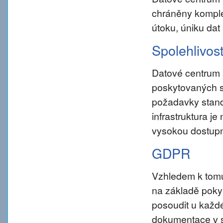
chráněny komple
útoku, úniku dat
Spolehlivos
Datové centrum 
poskytovaných s
požadavky standar
infrastruktura j
vysokou dostupn
GDPR
Vzhledem k tom
na základě pokynu
posoudit u každé
dokumentace v s