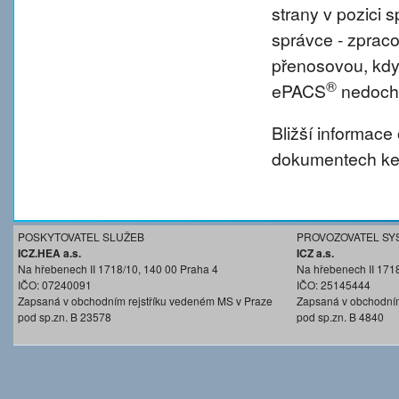
strany v pozici
správce - zprac
přenosovou, kdy
®
ePACS
nedochá
Bližší informace
dokumentech ke 
POSKYTOVATEL SLUŽEB
PROVOZOVATEL SY
ICZ.HEA a.s.
ICZ a.s.
Na hřebenech II 1718/10, 140 00 Praha 4
Na hřebenech II 171
IČO: 07240091
IČO: 25145444
Zapsaná v obchodním rejstříku vedeném MS v Praze
Zapsaná v obchodním
pod sp.zn. B 23578
pod sp.zn. B 4840