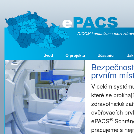
Úvod
O projektu
Účastníci
Jak
Bezpečnost 
prvním míst
V celém systému
které se prolína
zdravotnické zař
ověřovacích prvk
®
ePACS
Schráne
pracujeme s nejm