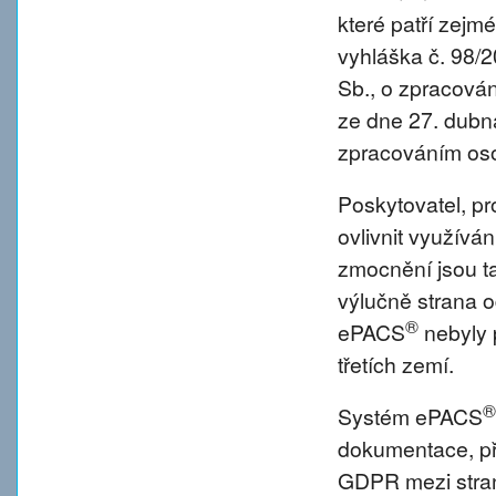
které patří zejm
vyhláška č. 98/
Sb., o zpracová
ze dne 27. dubna
zpracováním oso
Poskytovatel, p
ovlivnit využívá
zmocnění jsou tat
výlučně strana o
®
ePACS
nebyly 
třetích zemí.
®
Systém ePACS
dokumentace, př
GDPR mezi strano