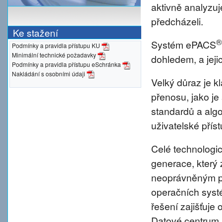
aktivně analyzu
předcházeli.
Ke stažení
®
Systém ePACS
Podmínky a pravidla přístupu KU
Minimální technické požadavky
dohledem, a jeji
Podmínky a pravidla přístupu eSchránka
Nakládání s osobními údaji
Velký důraz je 
přenosu, jako je
standardů a alg
uživatelské přís
Celé technologic
generace, který 
neoprávněným pr
operačních syst
řešení zajišťuje 
Datové centrum 