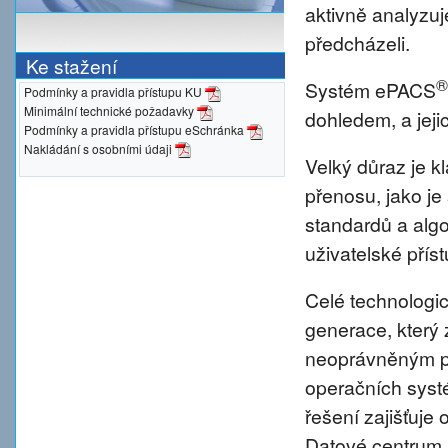
aktivně analyzu
předcházeli.
Ke stažení
®
Systém ePACS
Podmínky a pravidla přístupu KU
Minimální technické požadavky
dohledem, a jeji
Podmínky a pravidla přístupu eSchránka
Nakládání s osobními údaji
Velký důraz je 
přenosu, jako je
standardů a alg
uživatelské přís
Celé technologic
generace, který 
neoprávněným pr
operačních syst
řešení zajišťuje 
Datové centrum 