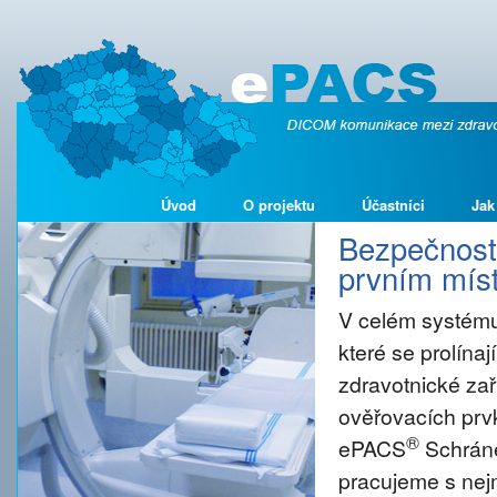
Úvod
O projektu
Účastníci
Jak
Bezpečnost 
prvním míst
V celém systému
které se prolína
zdravotnické zař
ověřovacích prvk
®
ePACS
Schráne
pracujeme s nejm