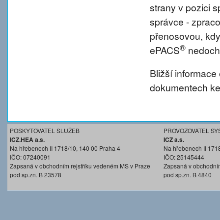
strany v pozici
správce - zprac
přenosovou, kdy
®
ePACS
nedochá
Bližší informace
dokumentech ke 
POSKYTOVATEL SLUŽEB
PROVOZOVATEL SY
ICZ.HEA a.s.
ICZ a.s.
Na hřebenech II 1718/10, 140 00 Praha 4
Na hřebenech II 171
IČO: 07240091
IČO: 25145444
Zapsaná v obchodním rejstříku vedeném MS v Praze
Zapsaná v obchodním
pod sp.zn. B 23578
pod sp.zn. B 4840