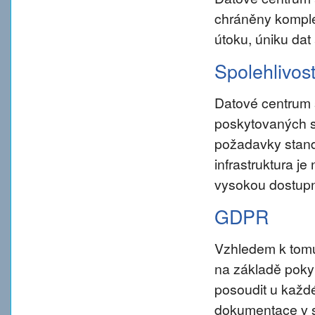
chráněny komple
útoku, úniku dat
Spolehlivos
Datové centrum 
poskytovaných s
požadavky standar
infrastruktura j
vysokou dostupn
GDPR
Vzhledem k tom
na základě pokynu
posoudit u každé
dokumentace v s