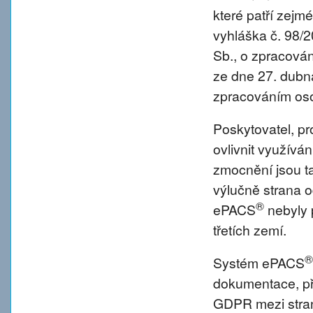
které patří zejm
vyhláška č. 98/
Sb., o zpracová
ze dne 27. dubna
zpracováním oso
Poskytovatel, p
ovlivnit využívá
zmocnění jsou tat
výlučně strana o
®
ePACS
nebyly 
třetích zemí.
®
Systém ePACS
dokumentace, př
GDPR mezi strano