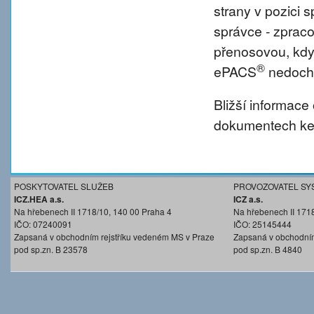
strany v pozici
správce - zprac
přenosovou, kdy
®
ePACS
nedochá
Bližší informace
dokumentech ke 
POSKYTOVATEL SLUŽEB
PROVOZOVATEL SY
ICZ.HEA a.s.
ICZ a.s.
Na hřebenech II 1718/10, 140 00 Praha 4
Na hřebenech II 171
IČO: 07240091
IČO: 25145444
Zapsaná v obchodním rejstříku vedeném MS v Praze
Zapsaná v obchodním
pod sp.zn. B 23578
pod sp.zn. B 4840