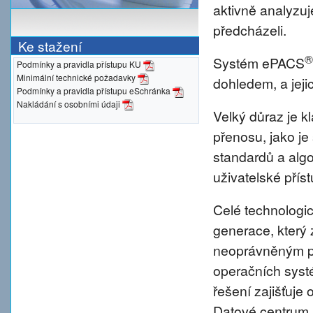
aktivně analyzu
předcházeli.
Ke stažení
®
Systém ePACS
Podmínky a pravidla přístupu KU
Minimální technické požadavky
dohledem, a jeji
Podmínky a pravidla přístupu eSchránka
Nakládání s osobními údaji
Velký důraz je 
přenosu, jako je
standardů a alg
uživatelské přís
Celé technologic
generace, který 
neoprávněným pr
operačních syst
řešení zajišťuje 
Datové centrum 