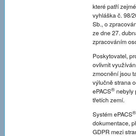
které patří zejm
vyhláška č. 98/
Sb., o zpracová
ze dne 27. dubna
zpracováním oso
Poskytovatel, p
ovlivnit využívá
zmocnění jsou tat
výlučně strana o
®
ePACS
nebyly 
třetích zemí.
®
Systém ePACS
dokumentace, př
GDPR mezi strano