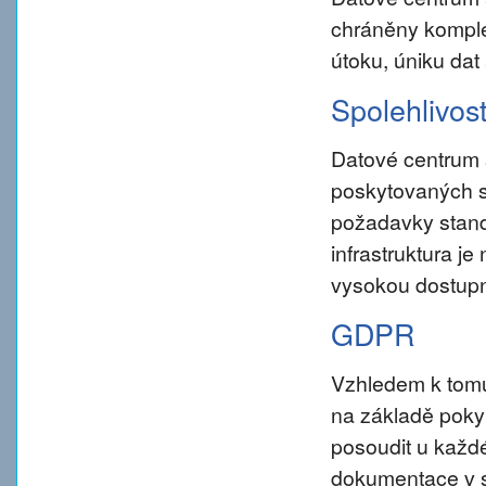
chráněny komple
útoku, úniku dat
Spolehlivos
Datové centrum 
poskytovaných s
požadavky standar
infrastruktura j
vysokou dostupn
GDPR
Vzhledem k tom
na základě pokynu
posoudit u každé
dokumentace v s