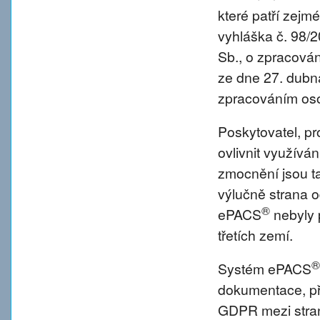
které patří zejm
vyhláška č. 98/
Sb., o zpracová
ze dne 27. dubna
zpracováním oso
Poskytovatel, p
ovlivnit využívá
zmocnění jsou tat
výlučně strana o
®
ePACS
nebyly 
třetích zemí.
®
Systém ePACS
dokumentace, př
GDPR mezi strano