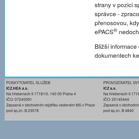
strany v pozici
správce - zprac
přenosovou, kdy
®
ePACS
nedochá
Bližší informace
dokumentech ke 
POSKYTOVATEL SLUŽEB
PROVOZOVATEL SY
ICZ.HEA a.s.
ICZ a.s.
Na hřebenech II 1718/10, 140 00 Praha 4
Na hřebenech II 171
IČO: 07240091
IČO: 25145444
Zapsaná v obchodním rejstříku vedeném MS v Praze
Zapsaná v obchodním
pod sp.zn. B 23578
pod sp.zn. B 4840