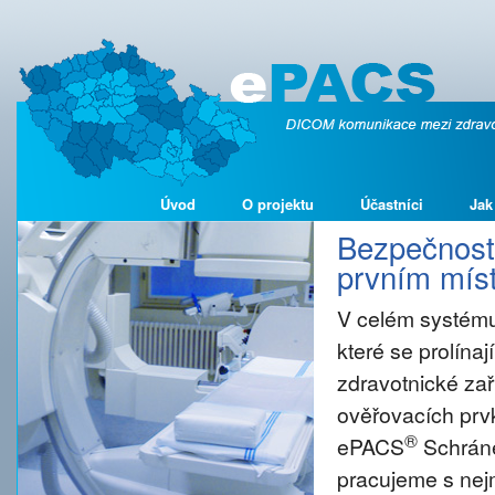
Úvod
O projektu
Účastníci
Jak
Bezpečnost 
prvním míst
V celém systému
které se prolína
zdravotnické zař
ověřovacích prvk
®
ePACS
Schráne
pracujeme s nejm