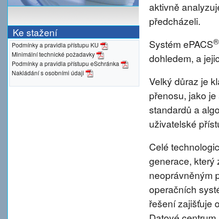
aktivně analyzu
předcházeli.
Ke stažení
®
Systém ePACS
Podmínky a pravidla přístupu KU
Minimální technické požadavky
dohledem, a jeji
Podmínky a pravidla přístupu eSchránka
Nakládání s osobními údaji
Velký důraz je 
přenosu, jako je
standardů a alg
uživatelské přís
Celé technologic
generace, který 
neoprávněným pr
operačních syst
řešení zajišťuje 
Datové centrum 