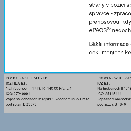
strany v pozici
správce - zprac
přenosovou, kdy
®
ePACS
nedochá
Bližší informace
dokumentech ke 
POSKYTOVATEL SLUŽEB
PROVOZOVATEL SY
ICZ.HEA a.s.
ICZ a.s.
Na hřebenech II 1718/10, 140 00 Praha 4
Na hřebenech II 171
IČO: 07240091
IČO: 25145444
Zapsaná v obchodním rejstříku vedeném MS v Praze
Zapsaná v obchodním
pod sp.zn. B 23578
pod sp.zn. B 4840