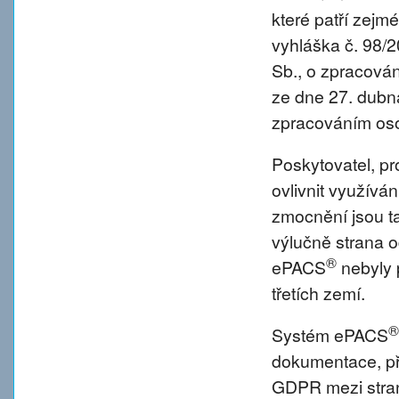
které patří zejm
vyhláška č. 98/
Sb., o zpracová
ze dne 27. dubna
zpracováním oso
Poskytovatel, p
ovlivnit využívá
zmocnění jsou tat
výlučně strana o
®
ePACS
nebyly 
třetích zemí.
®
Systém ePACS
dokumentace, př
GDPR mezi strano