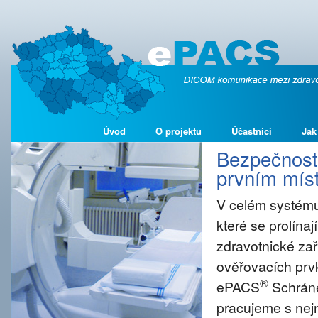
Úvod
O projektu
Účastníci
Jak
Bezpečnost 
prvním míst
V celém systému
které se prolína
zdravotnické zař
ověřovacích prvk
®
ePACS
Schráne
pracujeme s nejm