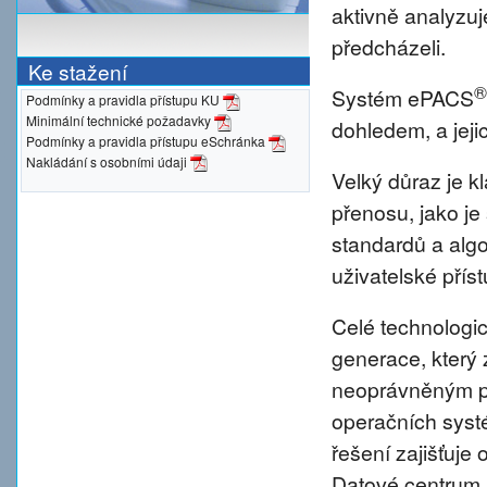
aktivně analyzu
předcházeli.
Ke stažení
®
Systém ePACS
Podmínky a pravidla přístupu KU
Minimální technické požadavky
dohledem, a jeji
Podmínky a pravidla přístupu eSchránka
Nakládání s osobními údaji
Velký důraz je 
přenosu, jako je
standardů a alg
uživatelské přís
Celé technologic
generace, který 
neoprávněným pr
operačních syst
řešení zajišťuje 
Datové centrum 