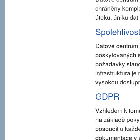
chráněny komple
útoku, úniku dat
Spolehlivos
Datové centrum 
poskytovaných s
požadavky standar
infrastruktura j
vysokou dostupn
GDPR
Vzhledem k tom
na základě pokynu
posoudit u každé
dokumentace v s