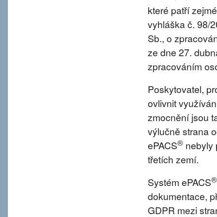
které patří zejm
vyhláška č. 98/
Sb., o zpracová
ze dne 27. dubna
zpracováním oso
Poskytovatel, p
ovlivnit využívá
zmocnění jsou tat
výlučně strana o
®
ePACS
nebyly 
třetích zemí.
®
Systém ePACS
dokumentace, př
GDPR mezi strano