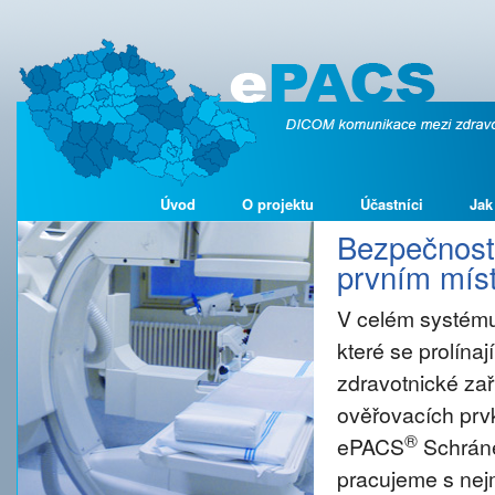
Úvod
O projektu
Účastníci
Jak
Bezpečnost 
prvním míst
V celém systému
které se prolína
zdravotnické zař
ověřovacích prvk
®
ePACS
Schráne
pracujeme s nejm