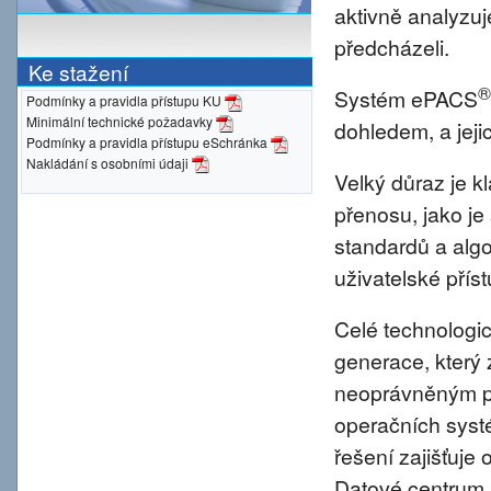
aktivně analyzu
předcházeli.
Ke stažení
®
Systém ePACS
Podmínky a pravidla přístupu KU
Minimální technické požadavky
dohledem, a jeji
Podmínky a pravidla přístupu eSchránka
Nakládání s osobními údaji
Velký důraz je 
přenosu, jako je
standardů a alg
uživatelské přís
Celé technologic
generace, který 
neoprávněným pr
operačních syst
řešení zajišťuje 
Datové centrum 