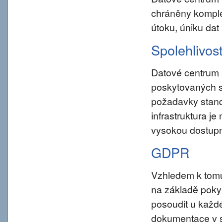
chráněny komple
útoku, úniku dat
Spolehlivos
Datové centrum 
poskytovaných s
požadavky standar
infrastruktura j
vysokou dostupn
GDPR
Vzhledem k tom
na základě pokynu
posoudit u každé
dokumentace v s