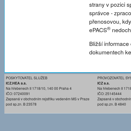
strany v pozici
správce - zprac
přenosovou, kdy
®
ePACS
nedochá
Bližší informace
dokumentech ke 
POSKYTOVATEL SLUŽEB
PROVOZOVATEL SY
ICZ.HEA a.s.
ICZ a.s.
Na hřebenech II 1718/10, 140 00 Praha 4
Na hřebenech II 171
IČO: 07240091
IČO: 25145444
Zapsaná v obchodním rejstříku vedeném MS v Praze
Zapsaná v obchodním
pod sp.zn. B 23578
pod sp.zn. B 4840