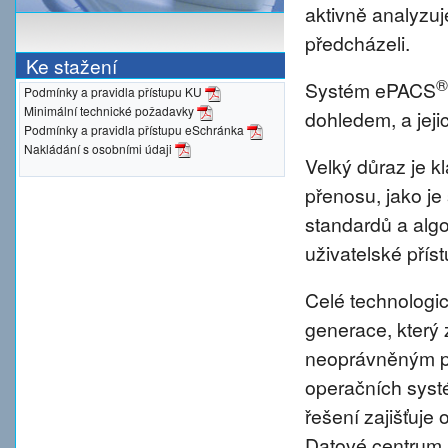
aktivně analyzu
předcházeli.
Ke stažení
®
Systém ePACS
Podmínky a pravidla přístupu KU
Minimální technické požadavky
dohledem, a jeji
Podmínky a pravidla přístupu eSchránka
Nakládání s osobními údaji
Velký důraz je 
přenosu, jako je
standardů a alg
uživatelské přís
Celé technologic
generace, který 
neoprávněným pr
operačních syst
řešení zajišťuje 
Datové centrum 