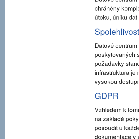
chráněny komple
útoku, úniku dat
Spolehlivos
Datové centrum 
poskytovaných s
požadavky standar
infrastruktura j
vysokou dostupn
GDPR
Vzhledem k tom
na základě pokynu
posoudit u každé
dokumentace v s