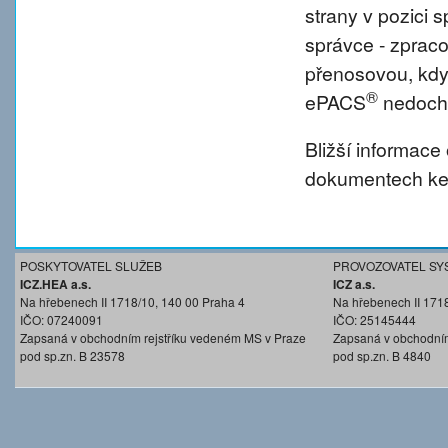
strany v pozici
správce - zprac
přenosovou, kdy
®
ePACS
nedochá
Bližší informace
dokumentech ke 
POSKYTOVATEL SLUŽEB
PROVOZOVATEL SY
ICZ.HEA a.s.
ICZ a.s.
Na hřebenech II 1718/10, 140 00 Praha 4
Na hřebenech II 171
IČO: 07240091
IČO: 25145444
Zapsaná v obchodním rejstříku vedeném MS v Praze
Zapsaná v obchodním
pod sp.zn. B 23578
pod sp.zn. B 4840