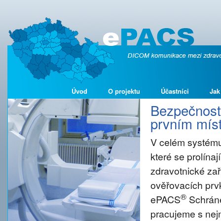
Úvod
O projektu
Účastníci
Jak
Bezpečnost 
prvním míst
V celém systému
které se prolína
zdravotnické zař
ověřovacích prvk
®
ePACS
Schráne
pracujeme s nejm