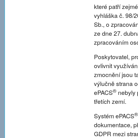
které patří zejm
vyhláška č. 98/
Sb., o zpracová
ze dne 27. dubna
zpracováním oso
Poskytovatel, p
ovlivnit využívá
zmocnění jsou tat
výlučně strana o
®
ePACS
nebyly 
třetích zemí.
®
Systém ePACS
dokumentace, př
GDPR mezi strano