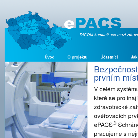
Úvod
O projektu
Účastníci
Jak
Bezpečnost 
prvním míst
V celém systému
které se prolína
zdravotnické zař
ověřovacích prvk
®
ePACS
Schráne
pracujeme s nejm