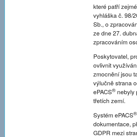
které patří zejm
vyhláška č. 98/
Sb., o zpracová
ze dne 27. dubna
zpracováním oso
Poskytovatel, p
ovlivnit využívá
zmocnění jsou tat
výlučně strana o
®
ePACS
nebyly 
třetích zemí.
®
Systém ePACS
dokumentace, př
GDPR mezi strano