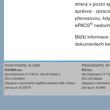
strany v pozici
správce - zprac
přenosovou, kdy
®
ePACS
nedochá
Bližší informace
dokumentech ke 
POSKYTOVATEL SLUŽEB
PROVOZOVATEL SY
ICZ.HEA a.s.
ICZ a.s.
Na hřebenech II 1718/10, 140 00 Praha 4
Na hřebenech II 171
IČO: 07240091
IČO: 25145444
Zapsaná v obchodním rejstříku vedeném MS v Praze
Zapsaná v obchodním
pod sp.zn. B 23578
pod sp.zn. B 4840