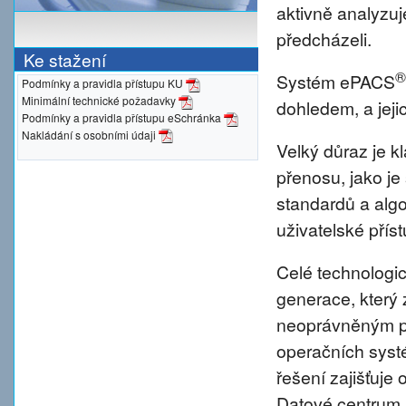
aktivně analyzu
předcházeli.
Ke stažení
®
Systém ePACS
Podmínky a pravidla přístupu KU
Minimální technické požadavky
dohledem, a jeji
Podmínky a pravidla přístupu eSchránka
Nakládání s osobními údaji
Velký důraz je 
přenosu, jako je
standardů a alg
uživatelské přís
Celé technologic
generace, který 
neoprávněným pr
operačních syst
řešení zajišťuje 
Datové centrum 