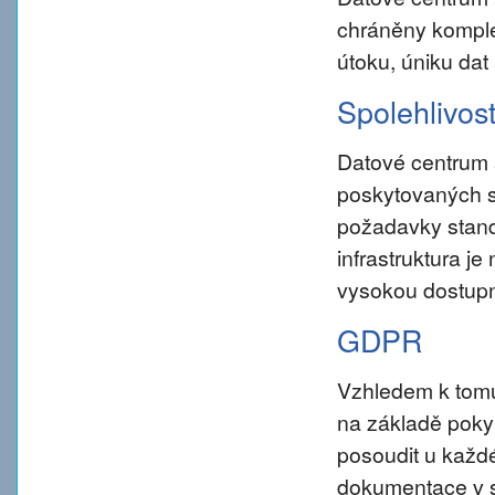
chráněny komple
útoku, úniku dat
Spolehlivos
Datové centrum 
poskytovaných s
požadavky standar
infrastruktura j
vysokou dostupn
GDPR
Vzhledem k tom
na základě pokynu
posoudit u každé
dokumentace v s