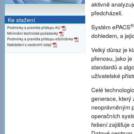
aktivně analyzu
předcházeli.
Ke stažení
®
Systém ePACS
Podmínky a pravidla přístupu KU
Minimální technické požadavky
dohledem, a jeji
Podmínky a pravidla přístupu eSchránka
Nakládání s osobními údaji
Velký důraz je 
přenosu, jako je
standardů a alg
uživatelské přís
Celé technologic
generace, který 
neoprávněným pr
operačních syst
řešení zajišťuje 
Datové centrum 