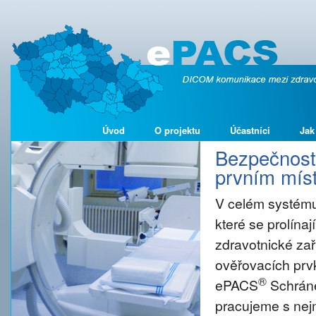
Úvod
O projektu
Účastníci
Jak
Bezpečnost 
prvním míst
V celém systému
které se prolína
zdravotnické zař
ověřovacích prvk
®
ePACS
Schráne
pracujeme s nejm