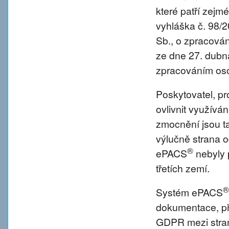
které patří zejm
vyhláška č. 98/
Sb., o zpracová
ze dne 27. dubna
zpracováním oso
Poskytovatel, p
ovlivnit využívá
zmocnění jsou tat
výlučně strana o
®
ePACS
nebyly 
třetích zemí.
®
Systém ePACS
dokumentace, př
GDPR mezi strano