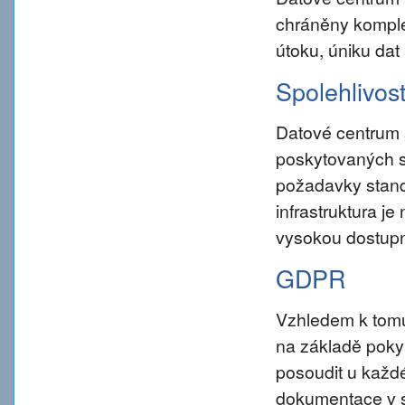
chráněny komple
útoku, úniku dat
Spolehlivos
Datové centrum 
poskytovaných s
požadavky standar
infrastruktura j
vysokou dostupn
GDPR
Vzhledem k tom
na základě pokynu
posoudit u každé
dokumentace v s