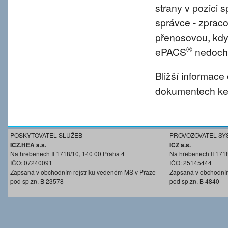
strany v pozici
správce - zprac
přenosovou, kdy
®
ePACS
nedochá
Bližší informace
dokumentech ke 
POSKYTOVATEL SLUŽEB
PROVOZOVATEL SY
ICZ.HEA a.s.
ICZ a.s.
Na hřebenech II 1718/10, 140 00 Praha 4
Na hřebenech II 171
IČO: 07240091
IČO: 25145444
Zapsaná v obchodním rejstříku vedeném MS v Praze
Zapsaná v obchodním
pod sp.zn. B 23578
pod sp.zn. B 4840