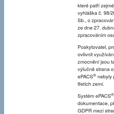
které patří zejm
vyhláška č. 98/
Sb., o zpracová
ze dne 27. dubna
zpracováním oso
Poskytovatel, p
ovlivnit využívá
zmocnění jsou tat
výlučně strana o
®
ePACS
nebyly 
třetích zemí.
®
Systém ePACS
dokumentace, př
GDPR mezi strano