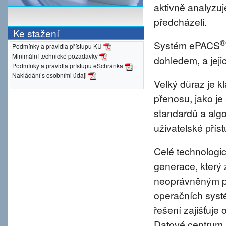
aktivně analyzu
předcházeli.
Ke stažení
®
Systém ePACS
Podmínky a pravidla přístupu KU
Minimální technické požadavky
dohledem, a jeji
Podmínky a pravidla přístupu eSchránka
Nakládání s osobními údaji
Velký důraz je 
přenosu, jako je
standardů a alg
uživatelské přís
Celé technologic
generace, který 
neoprávněným pr
operačních syst
řešení zajišťuje 
Datové centrum 