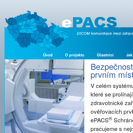
Úvod
O projektu
Účastníci
Jak
Bezpečnost 
prvním míst
V celém systému
které se prolína
zdravotnické zař
ověřovacích prvk
®
ePACS
Schráne
pracujeme s nejm