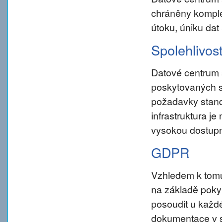
chráněny komple
útoku, úniku dat
Spolehlivos
Datové centrum 
poskytovaných s
požadavky standar
infrastruktura j
vysokou dostupn
GDPR
Vzhledem k tom
na základě pokynu
posoudit u každé
dokumentace v s