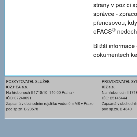
strany v pozici
správce - zprac
přenosovou, kdy
®
ePACS
nedochá
Bližší informace
dokumentech ke 
POSKYTOVATEL SLUŽEB
PROVOZOVATEL SY
ICZ.HEA a.s.
ICZ a.s.
Na hřebenech II 1718/10, 140 00 Praha 4
Na hřebenech II 171
IČO: 07240091
IČO: 25145444
Zapsaná v obchodním rejstříku vedeném MS v Praze
Zapsaná v obchodním
pod sp.zn. B 23578
pod sp.zn. B 4840