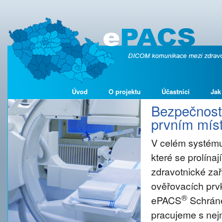
Úvod
O projektu
Účastníci
Jak
Bezpečnost 
prvním míst
V celém systému
které se prolína
zdravotnické zař
ověřovacích prvk
®
ePACS
Schráne
pracujeme s nejm