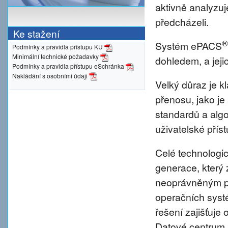
aktivně analyzu
předcházeli.
Ke stažení
®
Systém ePACS
Podmínky a pravidla přístupu KU
Minimální technické požadavky
dohledem, a jeji
Podmínky a pravidla přístupu eSchránka
Nakládání s osobními údaji
Velký důraz je 
přenosu, jako je
standardů a alg
uživatelské přís
Celé technologic
generace, který 
neoprávněným pr
operačních syst
řešení zajišťuje 
Datové centrum 