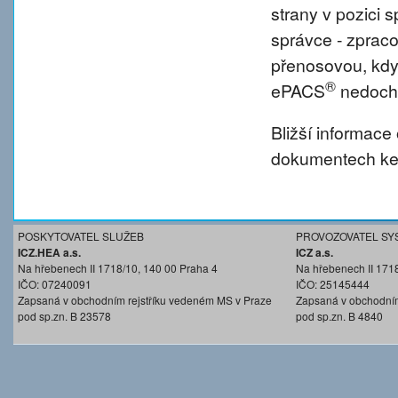
strany v pozici
správce - zprac
přenosovou, kdy
®
ePACS
nedochá
Bližší informace
dokumentech ke 
POSKYTOVATEL SLUŽEB
PROVOZOVATEL SY
ICZ.HEA a.s.
ICZ a.s.
Na hřebenech II 1718/10, 140 00 Praha 4
Na hřebenech II 171
IČO: 07240091
IČO: 25145444
Zapsaná v obchodním rejstříku vedeném MS v Praze
Zapsaná v obchodním
pod sp.zn. B 23578
pod sp.zn. B 4840