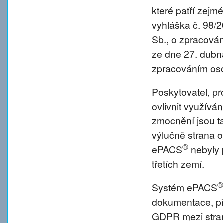
které patří zejm
vyhláška č. 98/
Sb., o zpracová
ze dne 27. dubna
zpracováním oso
Poskytovatel, p
ovlivnit využívá
zmocnění jsou tat
výlučně strana o
®
ePACS
nebyly 
třetích zemí.
®
Systém ePACS
dokumentace, př
GDPR mezi strano