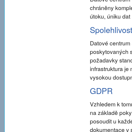
chráněny komple
útoku, úniku dat
Spolehlivos
Datové centrum 
poskytovaných s
požadavky standar
infrastruktura j
vysokou dostupn
GDPR
Vzhledem k tom
na základě pokynu
posoudit u každé
dokumentace v s