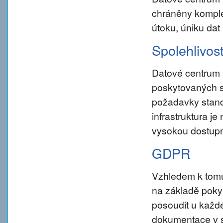
chráněny komple
útoku, úniku dat
Spolehlivos
Datové centrum 
poskytovaných s
požadavky standar
infrastruktura j
vysokou dostupn
GDPR
Vzhledem k tom
na základě pokynu
posoudit u každé
dokumentace v s