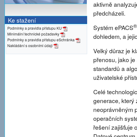
aktivně analyzu
předcházeli.
Ke stažení
®
Systém ePACS
Podmínky a pravidla přístupu KU
Minimální technické požadavky
dohledem, a jeji
Podmínky a pravidla přístupu eSchránka
Nakládání s osobními údaji
Velký důraz je 
přenosu, jako je
standardů a alg
uživatelské přís
Celé technologic
generace, který 
neoprávněným pr
operačních syst
řešení zajišťuje 
Datové centrum 