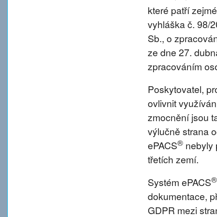
které patří zejm
vyhláška č. 98/
Sb., o zpracová
ze dne 27. dubna
zpracováním oso
Poskytovatel, p
ovlivnit využívá
zmocnění jsou tat
výlučně strana o
®
ePACS
nebyly 
třetích zemí.
®
Systém ePACS
dokumentace, př
GDPR mezi strano