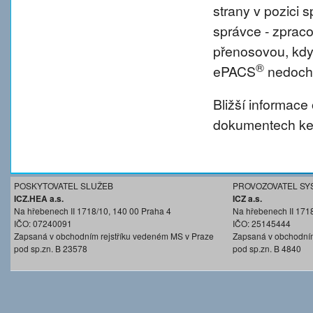
strany v pozici
správce - zprac
přenosovou, kdy
®
ePACS
nedochá
Bližší informace
dokumentech ke 
POSKYTOVATEL SLUŽEB
PROVOZOVATEL SY
ICZ.HEA a.s.
ICZ a.s.
Na hřebenech II 1718/10, 140 00 Praha 4
Na hřebenech II 171
IČO: 07240091
IČO: 25145444
Zapsaná v obchodním rejstříku vedeném MS v Praze
Zapsaná v obchodním
pod sp.zn. B 23578
pod sp.zn. B 4840