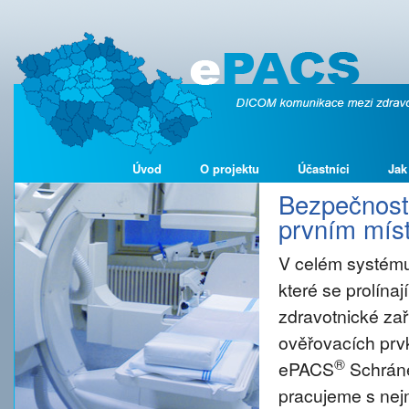
Úvod
O projektu
Účastníci
Jak
Bezpečnost 
prvním míst
V celém systému
které se prolína
zdravotnické zař
ověřovacích prvk
®
ePACS
Schráne
pracujeme s nejm