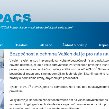
ktu
Účastníci
Jak na to
Žádost o přístup
Bezpeč
Bezpečnost a ochrana Vašich dat je pro nás na
V celém systému jsou implementovány přísné bezpečnostní standardy, které
nového uživatele, ať jde o velké zdravotnické zařízení nebo privátního léka
®
prvků (parametry komunikačních uzlů, certifikáty uživatelů ePACS
Schránek
bezpečnosti pracujeme s nejmodernějšími technologiemi, kontinuálně je ro
hrozby a podnikáme kroky, abychom jim předcházeli.
®
Systém ePACS
provozujeme na serverech, které jsou pod neustálým dohl
pravidlům.
Velký důraz je kladen na zabezpečení všech dat na všech úrovních přenosu,
moderních kryptografických standardů a algoritmů, komunikace na bázi prot
vyžadují autentizaci a autorizaci osobním certifikátem.