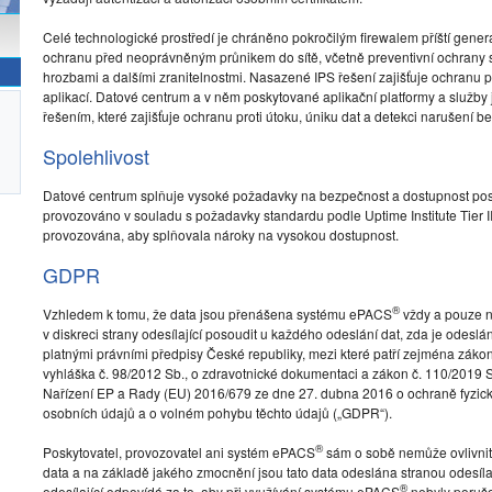
Celé technologické prostředí je chráněno pokročilým firewalem příští gener
ochranu před neoprávněným průnikem do sítě, včetně preventivní ochrany 
hrozbami a dalšími zranitelnostmi. Nasazené IPS řešení zajišťuje ochranu pro
aplikací. Datové centrum a v něm poskytované aplikační platformy a služ
řešením, které zajišťuje ochranu proti útoku, úniku dat a detekci narušení b
Spolehlivost
Datové centrum splňuje vysoké požadavky na bezpečnost a dostupnost pos
provozováno v souladu s požadavky standardu podle Uptime Institute Tier III.
provozována, aby splňovala nároky na vysokou dostupnost.
GDPR
®
Vzhledem k tomu, že data jsou přenášena systému ePACS
vždy a pouze na
v diskreci strany odesílající posoudit u každého odeslání dat, zda je odes
platnými právními předpisy České republiky, mezi které patří zejména zákon
vyhláška č. 98/2012 Sb., o zdravotnické dokumentaci a zákon č. 110/2019 S
Nařízení EP a Rady (EU) 2016/679 ze dne 27. dubna 2016 o ochraně fyzick
osobních údajů a o volném pohybu těchto údajů („GDPR“).
®
Poskytovatel, provozovatel ani systém ePACS
sám o sobě nemůže ovlivnit v
data a na základě jakého zmocnění jsou tato data odeslána stranou odesílajíc
®
odesílající odpovídá za to, aby při využívání systému ePACS
nebyly poruš