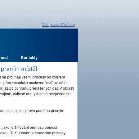
Vstup s certifikátem
nost
Kontakty
 prvním místě!
 se prolínají všemi procesy od ověření
ře, přes technické nastavení ověřovacích
) až po ochranu přenášených dat. V oblasti
zvíjíme, aktivně analyzujeme bezpečnostní
edem, a jejich správa podléhá přísným
 jako je šifrování přenosu pomocí
okolu TLS. Osobní uživatelské přístupy