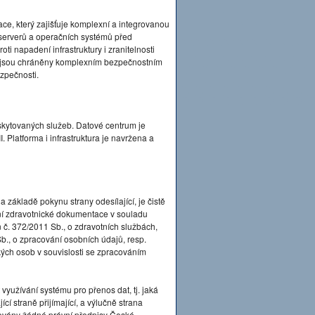
ace, který zajišťuje komplexní a integrovanou
serverů a operačních systémů před
ti napadení infrastruktury i zranitelnosti
by jsou chráněny komplexním bezpečnostním
ezpečnosti.
kytovaných služeb. Datové centrum je
 Platforma i infrastruktura je navržena a
 základě pokynu strany odesílající, je čistě
lání zdravotnické dokumentace v souladu
 č. 372/2011 Sb., o zdravotních službách,
b., o zpracování osobních údajů, resp.
ých osob v souvislosti se zpracováním
yužívání systému pro přenos dat, tj. jaká
í straně přijímající, a výlučně strana
ovány žádné právní předpisy České