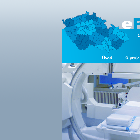
Úvod
O proje