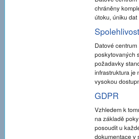
chráněny komple
útoku, úniku dat
Spolehlivos
Datové centrum 
poskytovaných s
požadavky standar
infrastruktura j
vysokou dostupn
GDPR
Vzhledem k tom
na základě pokynu
posoudit u každé
dokumentace v s