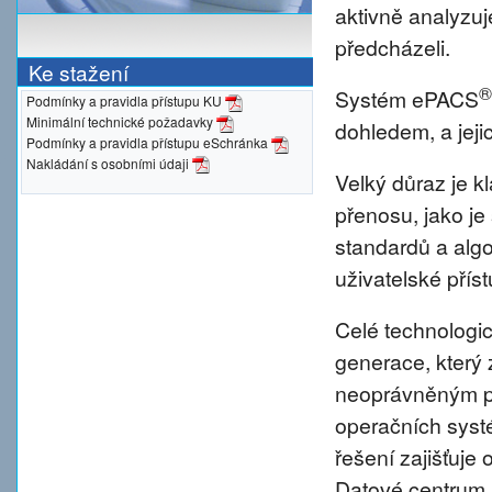
aktivně analyzu
předcházeli.
Ke stažení
®
Systém ePACS
Podmínky a pravidla přístupu KU
Minimální technické požadavky
dohledem, a jeji
Podmínky a pravidla přístupu eSchránka
Nakládání s osobními údaji
Velký důraz je 
přenosu, jako je
standardů a alg
uživatelské přís
Celé technologic
generace, který 
neoprávněným pr
operačních syst
řešení zajišťuje 
Datové centrum 