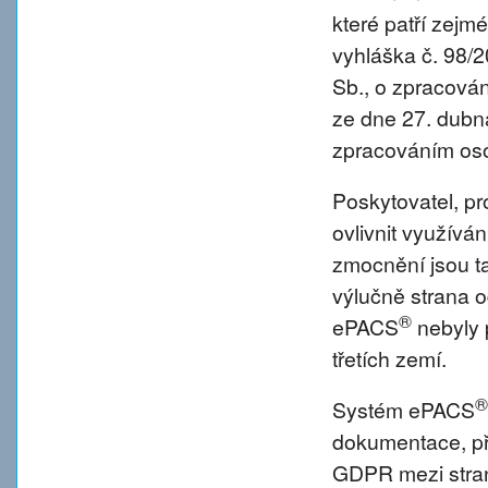
které patří zejm
vyhláška č. 98/
Sb., o zpracová
ze dne 27. dubna
zpracováním oso
Poskytovatel, p
ovlivnit využívá
zmocnění jsou tat
výlučně strana o
®
ePACS
nebyly 
třetích zemí.
®
Systém ePACS
dokumentace, př
GDPR mezi strano