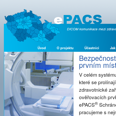
Úvod
O projektu
Účastníci
Jak
Bezpečnost 
prvním míst
V celém systému
které se prolína
zdravotnické zař
ověřovacích prvk
®
ePACS
Schráne
pracujeme s nejm