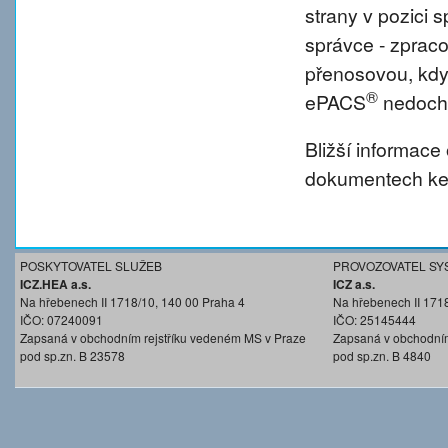
strany v pozici
správce - zprac
přenosovou, kdy
®
ePACS
nedochá
Bližší informace
dokumentech ke 
POSKYTOVATEL SLUŽEB
PROVOZOVATEL SY
ICZ.HEA a.s.
ICZ a.s.
Na hřebenech II 1718/10, 140 00 Praha 4
Na hřebenech II 171
IČO: 07240091
IČO: 25145444
Zapsaná v obchodním rejstříku vedeném MS v Praze
Zapsaná v obchodním
pod sp.zn. B 23578
pod sp.zn. B 4840