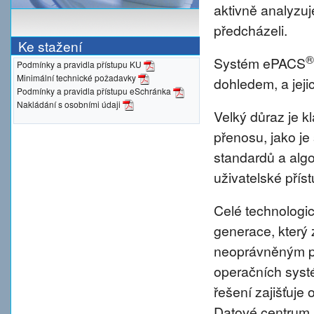
aktivně analyzu
předcházeli.
Ke stažení
®
Systém ePACS
Podmínky a pravidla přístupu KU
Minimální technické požadavky
dohledem, a jeji
Podmínky a pravidla přístupu eSchránka
Nakládání s osobními údaji
Velký důraz je 
přenosu, jako je
standardů a alg
uživatelské přís
Celé technologic
generace, který 
neoprávněným pr
operačních syst
řešení zajišťuje 
Datové centrum 