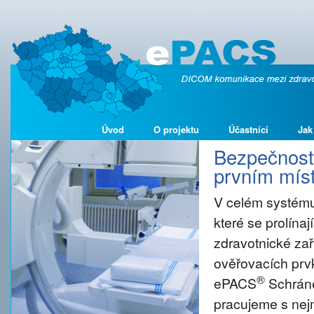
Úvod
O projektu
Účastníci
Jak
Bezpečnost 
prvním míst
V celém systému
které se prolína
zdravotnické zař
ověřovacích prvk
®
ePACS
Schráne
pracujeme s nejm