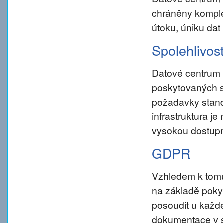
chráněny komple
útoku, úniku dat
Spolehlivos
Datové centrum 
poskytovaných s
požadavky standar
infrastruktura j
vysokou dostupn
GDPR
Vzhledem k tom
na základě pokynu
posoudit u každé
dokumentace v s