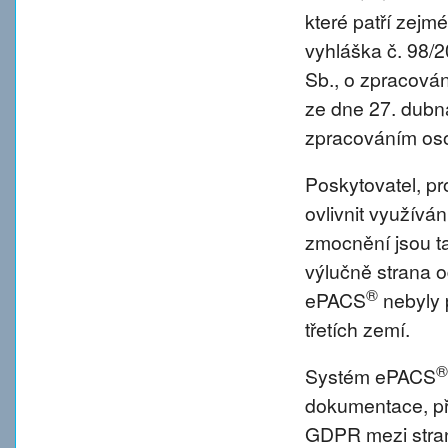
které patří zejm
vyhláška č. 98/
Sb., o zpracová
ze dne 27. dubna
zpracováním oso
Poskytovatel, p
ovlivnit využívá
zmocnění jsou tat
výlučně strana o
®
ePACS
nebyly 
třetích zemí.
®
Systém ePACS
dokumentace, př
GDPR mezi strano