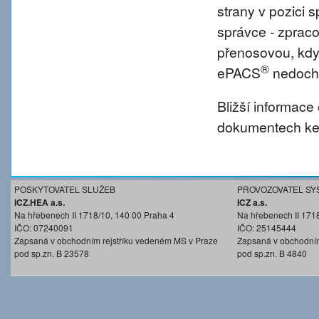
strany v pozici
správce - zprac
přenosovou, kdy
®
ePACS
nedochá
Bližší informace
dokumentech ke 
POSKYTOVATEL SLUŽEB
PROVOZOVATEL SY
ICZ.HEA a.s.
ICZ a.s.
Na hřebenech II 1718/10, 140 00 Praha 4
Na hřebenech II 171
IČO: 07240091
IČO: 25145444
Zapsaná v obchodním rejstříku vedeném MS v Praze
Zapsaná v obchodním
pod sp.zn. B 23578
pod sp.zn. B 4840