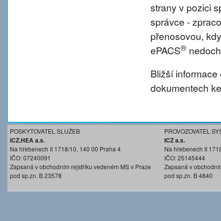
strany v pozici
správce - zprac
přenosovou, kdy
®
ePACS
nedochá
Bližší informace
dokumentech ke 
POSKYTOVATEL SLUŽEB
PROVOZOVATEL SY
ICZ.HEA a.s.
ICZ a.s.
Na hřebenech II 1718/10, 140 00 Praha 4
Na hřebenech II 171
IČO: 07240091
IČO: 25145444
Zapsaná v obchodním rejstříku vedeném MS v Praze
Zapsaná v obchodním
pod sp.zn. B 23578
pod sp.zn. B 4840