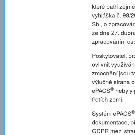
které patří zejm
vyhláška č. 98/
Sb., o zpracová
ze dne 27. dubna
zpracováním oso
Poskytovatel, p
ovlivnit využívá
zmocnění jsou tat
výlučně strana o
®
ePACS
nebyly 
třetích zemí.
®
Systém ePACS
dokumentace, př
GDPR mezi strano