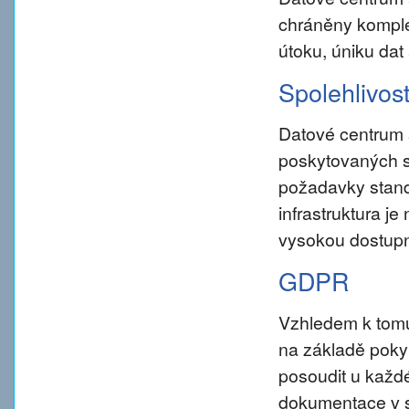
chráněny komple
útoku, úniku dat
Spolehlivos
Datové centrum 
poskytovaných s
požadavky standar
infrastruktura j
vysokou dostupn
GDPR
Vzhledem k tom
na základě pokynu
posoudit u každé
dokumentace v s