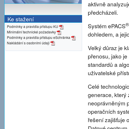
aktivně analyzu
předcházeli.
Ke stažení
®
Systém ePACS
Podmínky a pravidla přístupu KU
Minimální technické požadavky
dohledem, a jeji
Podmínky a pravidla přístupu eSchránka
Nakládání s osobními údaji
Velký důraz je 
přenosu, jako je
standardů a alg
uživatelské přís
Celé technologic
generace, který 
neoprávněným pr
operačních syst
řešení zajišťuje 
Datové centrum 