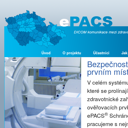
Úvod
O projektu
Účastníci
Jak
Bezpečnost 
prvním míst
V celém systému
které se prolína
zdravotnické zař
ověřovacích prvk
®
ePACS
Schráne
pracujeme s nejm