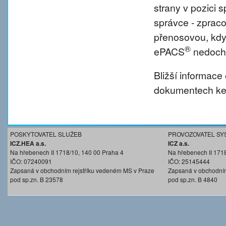
strany v pozici
správce - zprac
přenosovou, kdy
®
ePACS
nedochá
Bližší informace
dokumentech ke 
POSKYTOVATEL SLUŽEB
PROVOZOVATEL SY
ICZ.HEA a.s.
ICZ a.s.
Na hřebenech II 1718/10, 140 00 Praha 4
Na hřebenech II 171
IČO: 07240091
IČO: 25145444
Zapsaná v obchodním rejstříku vedeném MS v Praze
Zapsaná v obchodním
pod sp.zn. B 23578
pod sp.zn. B 4840