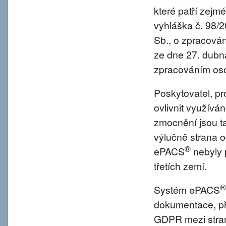
které patří zejm
vyhláška č. 98/
Sb., o zpracová
ze dne 27. dubna
zpracováním oso
Poskytovatel, p
ovlivnit využívá
zmocnění jsou tat
výlučně strana o
®
ePACS
nebyly 
třetích zemí.
®
Systém ePACS
dokumentace, př
GDPR mezi strano