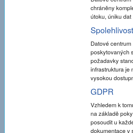
chráněny komple
útoku, úniku dat
Spolehlivos
Datové centrum 
poskytovaných s
požadavky standar
infrastruktura j
vysokou dostupn
GDPR
Vzhledem k tom
na základě pokynu
posoudit u každé
dokumentace v s