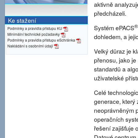
aktivně analyzu
předcházeli.
Ke stažení
®
Systém ePACS
Podmínky a pravidla přístupu KU
Minimální technické požadavky
dohledem, a jeji
Podmínky a pravidla přístupu eSchránka
Nakládání s osobními údaji
Velký důraz je 
přenosu, jako je
standardů a alg
uživatelské přís
Celé technologic
generace, který 
neoprávněným pr
operačních syst
řešení zajišťuje 
Datové centrum 