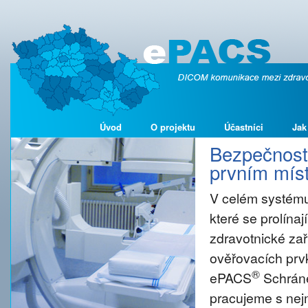
Úvod
O projektu
Účastníci
Jak
Bezpečnost 
prvním míst
V celém systému
které se prolína
zdravotnické zař
ověřovacích prvk
®
ePACS
Schráne
pracujeme s nejm