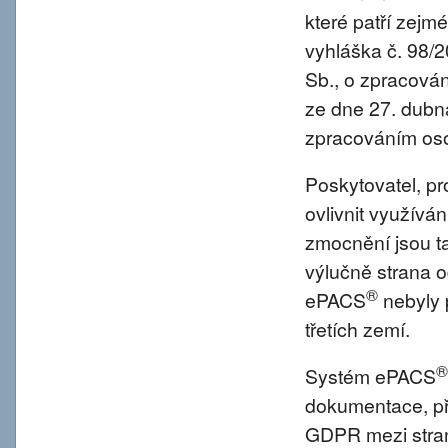
které patří zejm
vyhláška č. 98/
Sb., o zpracová
ze dne 27. dubna
zpracováním oso
Poskytovatel, p
ovlivnit využívá
zmocnění jsou tat
výlučně strana o
®
ePACS
nebyly 
třetích zemí.
®
Systém ePACS
dokumentace, př
GDPR mezi strano