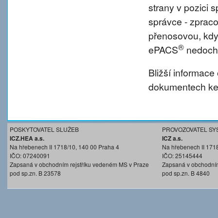
strany v pozici
správce - zprac
přenosovou, kdy
®
ePACS
nedochá
Bližší informace
dokumentech ke 
POSKYTOVATEL SLUŽEB
PROVOZOVATEL SY
ICZ.HEA a.s.
ICZ a.s.
Na hřebenech II 1718/10, 140 00 Praha 4
Na hřebenech II 171
IČO: 07240091
IČO: 25145444
Zapsaná v obchodním rejstříku vedeném MS v Praze
Zapsaná v obchodním
pod sp.zn. B 23578
pod sp.zn. B 4840