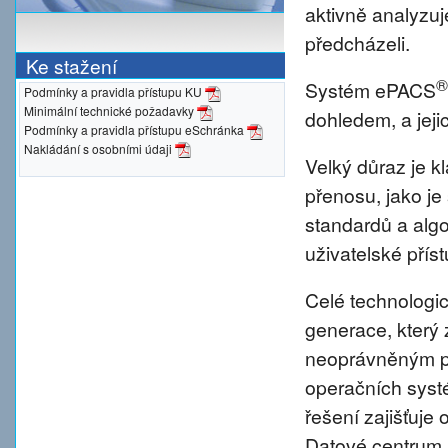
aktivně analyzu
předcházeli.
Ke stažení
®
Systém ePACS
Podmínky a pravidla přístupu KU
Minimální technické požadavky
dohledem, a jeji
Podmínky a pravidla přístupu eSchránka
Nakládání s osobními údaji
Velký důraz je 
přenosu, jako je
standardů a alg
uživatelské přís
Celé technologic
generace, který 
neoprávněným pr
operačních syst
řešení zajišťuje 
Datové centrum 