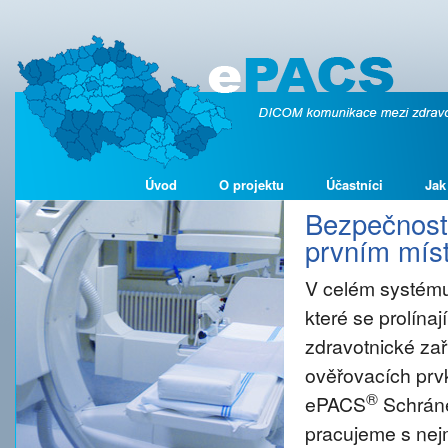
Úvod
O projektu
Účastníci
Jak
Bezpečnost 
prvním míst
V celém systému
které se prolína
zdravotnické zař
ověřovacích prvk
®
ePACS
Schráne
pracujeme s nejm