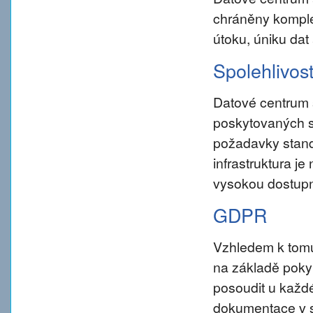
chráněny komple
útoku, úniku dat
Spolehlivos
Datové centrum 
poskytovaných s
požadavky standar
infrastruktura j
vysokou dostupn
GDPR
Vzhledem k tom
na základě pokynu
posoudit u každé
dokumentace v s