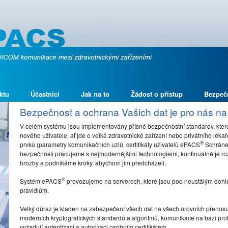
ktu
Účastníci
Jak na to
Žádost o přístup
Bezpeč
Bezpečnost a ochrana Vašich dat je pro nás na
V celém systému jsou implementovány přísné bezpečnostní standardy, které
nového uživatele, ať jde o velké zdravotnické zařízení nebo privátního léka
®
prvků (parametry komunikačních uzlů, certifikáty uživatelů ePACS
Schránek
bezpečnosti pracujeme s nejmodernějšími technologiemi, kontinuálně je ro
hrozby a podnikáme kroky, abychom jim předcházeli.
®
Systém ePACS
provozujeme na serverech, které jsou pod neustálým dohl
pravidlům.
Velký důraz je kladen na zabezpečení všech dat na všech úrovních přenosu,
moderních kryptografických standardů a algoritmů, komunikace na bázi prot
vyžadují autentizaci a autorizaci osobním certifikátem.