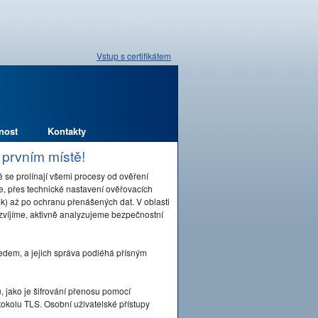
Vstup s certifikátem
nost
Kontakty
 prvním místě!
 se prolínají všemi procesy od ověření
ře, přes technické nastavení ověřovacích
) až po ochranu přenášených dat. V oblasti
zvíjíme, aktivně analyzujeme bezpečnostní
edem, a jejich správa podléhá přísným
 jako je šifrování přenosu pomocí
okolu TLS. Osobní uživatelské přístupy