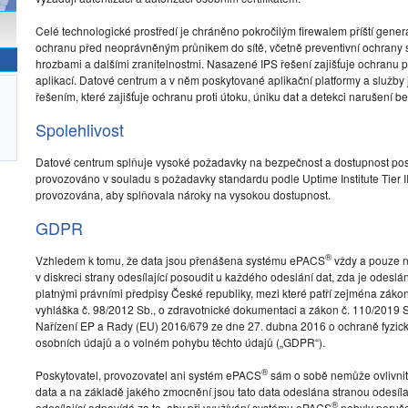
Celé technologické prostředí je chráněno pokročilým firewalem příští gener
ochranu před neoprávněným průnikem do sítě, včetně preventivní ochrany 
hrozbami a dalšími zranitelnostmi. Nasazené IPS řešení zajišťuje ochranu pro
aplikací. Datové centrum a v něm poskytované aplikační platformy a služ
řešením, které zajišťuje ochranu proti útoku, úniku dat a detekci narušení b
Spolehlivost
Datové centrum splňuje vysoké požadavky na bezpečnost a dostupnost pos
provozováno v souladu s požadavky standardu podle Uptime Institute Tier III.
provozována, aby splňovala nároky na vysokou dostupnost.
GDPR
®
Vzhledem k tomu, že data jsou přenášena systému ePACS
vždy a pouze na
v diskreci strany odesílající posoudit u každého odeslání dat, zda je odes
platnými právními předpisy České republiky, mezi které patří zejména zákon
vyhláška č. 98/2012 Sb., o zdravotnické dokumentaci a zákon č. 110/2019 S
Nařízení EP a Rady (EU) 2016/679 ze dne 27. dubna 2016 o ochraně fyzick
osobních údajů a o volném pohybu těchto údajů („GDPR“).
®
Poskytovatel, provozovatel ani systém ePACS
sám o sobě nemůže ovlivnit v
data a na základě jakého zmocnění jsou tato data odeslána stranou odesílajíc
®
odesílající odpovídá za to, aby při využívání systému ePACS
nebyly poruš