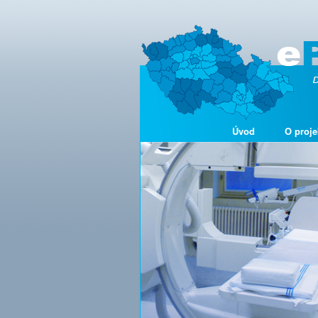
Úvod
O proje