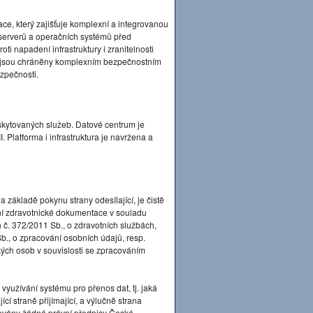
ace, který zajišťuje komplexní a integrovanou
serverů a operačních systémů před
ti napadení infrastruktury i zranitelnosti
by jsou chráněny komplexním bezpečnostním
ezpečnosti.
kytovaných služeb. Datové centrum je
 Platforma i infrastruktura je navržena a
 základě pokynu strany odesílající, je čistě
lání zdravotnické dokumentace v souladu
 č. 372/2011 Sb., o zdravotních službách,
b., o zpracování osobních údajů, resp.
ých osob v souvislosti se zpracováním
yužívání systému pro přenos dat, tj. jaká
í straně přijímající, a výlučně strana
ovány žádné právní předpisy České