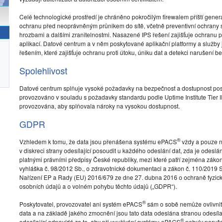
Celé technologické prostředí je chráněno pokročilým firewalem příští gener
ochranu před neoprávněným průnikem do sítě, včetně preventivní ochrany 
hrozbami a dalšími zranitelnostmi. Nasazené IPS řešení zajišťuje ochranu pro
aplikací. Datové centrum a v něm poskytované aplikační platformy a služ
řešením, které zajišťuje ochranu proti útoku, úniku dat a detekci narušení b
Spolehlivost
Datové centrum splňuje vysoké požadavky na bezpečnost a dostupnost pos
provozováno v souladu s požadavky standardu podle Uptime Institute Tier III.
provozována, aby splňovala nároky na vysokou dostupnost.
GDPR
®
Vzhledem k tomu, že data jsou přenášena systému ePACS
vždy a pouze na
v diskreci strany odesílající posoudit u každého odeslání dat, zda je odes
platnými právními předpisy České republiky, mezi které patří zejména zákon
vyhláška č. 98/2012 Sb., o zdravotnické dokumentaci a zákon č. 110/2019 S
Nařízení EP a Rady (EU) 2016/679 ze dne 27. dubna 2016 o ochraně fyzick
osobních údajů a o volném pohybu těchto údajů („GDPR“).
®
Poskytovatel, provozovatel ani systém ePACS
sám o sobě nemůže ovlivnit v
data a na základě jakého zmocnění jsou tato data odeslána stranou odesílajíc
®
odesílající odpovídá za to, aby při využívání systému ePACS
nebyly poruš