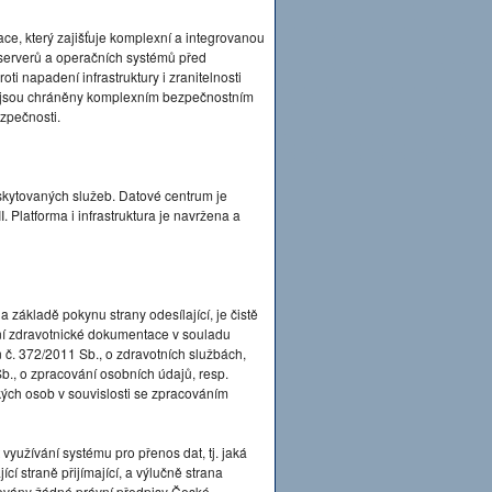
ace, který zajišťuje komplexní a integrovanou
serverů a operačních systémů před
ti napadení infrastruktury i zranitelnosti
by jsou chráněny komplexním bezpečnostním
ezpečnosti.
kytovaných služeb. Datové centrum je
 Platforma i infrastruktura je navržena a
 základě pokynu strany odesílající, je čistě
lání zdravotnické dokumentace v souladu
 č. 372/2011 Sb., o zdravotních službách,
b., o zpracování osobních údajů, resp.
ých osob v souvislosti se zpracováním
yužívání systému pro přenos dat, tj. jaká
í straně přijímající, a výlučně strana
ovány žádné právní předpisy České