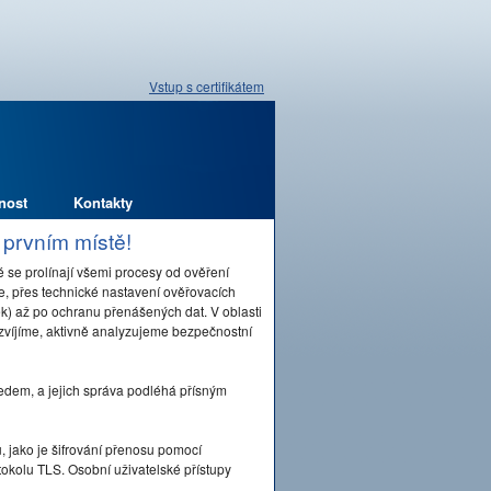
Vstup s certifikátem
nost
Kontakty
 prvním místě!
 se prolínají všemi procesy od ověření
ře, přes technické nastavení ověřovacích
) až po ochranu přenášených dat. V oblasti
zvíjíme, aktivně analyzujeme bezpečnostní
edem, a jejich správa podléhá přísným
 jako je šifrování přenosu pomocí
okolu TLS. Osobní uživatelské přístupy