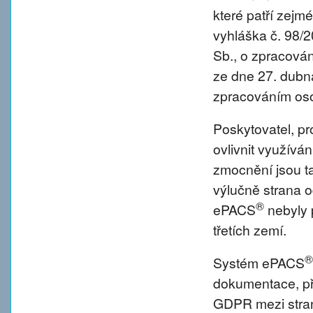
které patří zejm
vyhláška č. 98/
Sb., o zpracová
ze dne 27. dubna
zpracováním oso
Poskytovatel, p
ovlivnit využívá
zmocnění jsou tat
výlučně strana o
®
ePACS
nebyly 
třetích zemí.
®
Systém ePACS
dokumentace, př
GDPR mezi strano