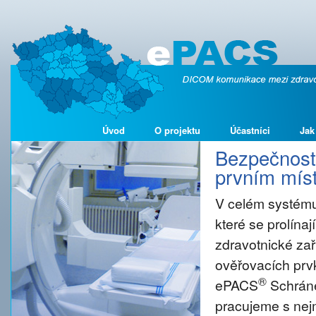
Úvod
O projektu
Účastníci
Jak
Bezpečnost 
prvním míst
V celém systému
které se prolína
zdravotnické zař
ověřovacích prvk
®
ePACS
Schráne
pracujeme s nejm