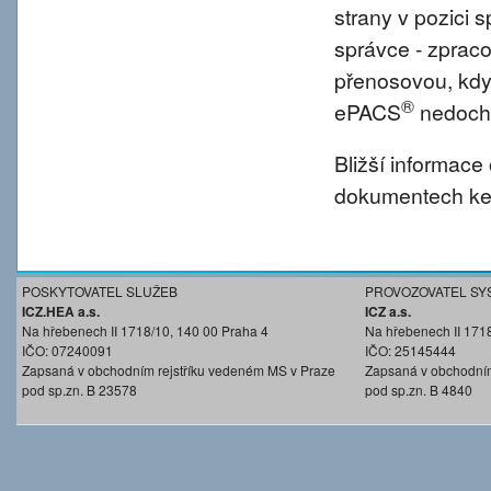
strany v pozici
správce - zprac
přenosovou, kdy
®
ePACS
nedochá
Bližší informace
dokumentech ke 
POSKYTOVATEL SLUŽEB
PROVOZOVATEL SY
ICZ.HEA a.s.
ICZ a.s.
Na hřebenech II 1718/10, 140 00 Praha 4
Na hřebenech II 171
IČO: 07240091
IČO: 25145444
Zapsaná v obchodním rejstříku vedeném MS v Praze
Zapsaná v obchodním
pod sp.zn. B 23578
pod sp.zn. B 4840