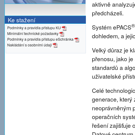
aktivně analyzu
předcházeli.
Ke stažení
®
Systém ePACS
Podmínky a pravidla přístupu KU
Minimální technické požadavky
dohledem, a jeji
Podmínky a pravidla přístupu eSchránka
Nakládání s osobními údaji
Velký důraz je 
přenosu, jako je
standardů a alg
uživatelské přís
Celé technologic
generace, který 
neoprávněným pr
operačních syst
řešení zajišťuje 
Datové centrum 