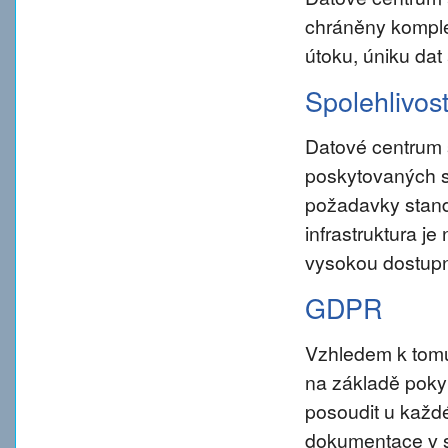
chráněny komple
útoku, úniku dat
Spolehlivos
Datové centrum 
poskytovaných s
požadavky standar
infrastruktura j
vysokou dostupn
GDPR
Vzhledem k tom
na základě pokynu
posoudit u každé
dokumentace v s